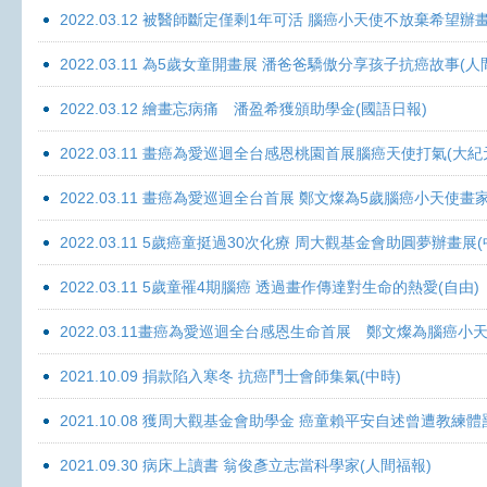
2022.03.12 被醫師斷定僅剩1年可活 腦癌小天使不放棄希望辦畫
2022.03.11 為5歲女童開畫展 潘爸爸驕傲分享孩子抗癌故事(人
2022.03.12 繪畫忘病痛 潘盈希獲頒助學金(國語日報)
2022.03.11 畫癌為愛巡迴全台感恩桃園首展腦癌天使打氣(大紀
2022.03.11 畫癌為愛巡迴全台首展 鄭文燦為5歲腦癌小天使畫
2022.03.11 5歲癌童挺過30次化療 周大觀基金會助圓夢辦畫展
2022.03.11 5歲童罹4期腦癌 透過畫作傳達對生命的熱愛(自由)
2022.03.11畫癌為愛巡迴全台感恩生命首展 鄭文燦為腦癌小
2021.10.09 捐款陷入寒冬 抗癌鬥士會師集氣(中時)
2021.10.08 獲周大觀基金會助學金 癌童賴平安自述曾遭教練體
2021.09.30 病床上讀書 翁俊彥立志當科學家(人間福報)