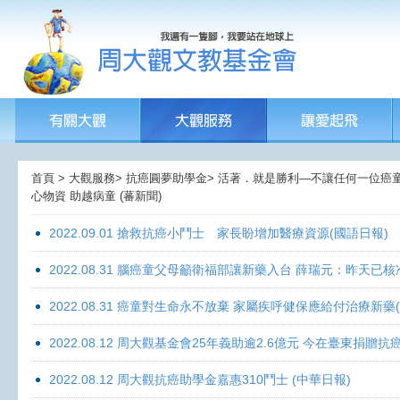
首頁 > 大觀服務> 抗癌圓夢助學金> 活著．就是勝利—不讓任何一位癌童孤獨
心物資 助越病童 (蕃新聞)
2022.09.01 搶救抗癌小鬥士 家長盼增加醫療資源(國語日報)
2022.08.31 腦癌童父母籲衛福部讓新藥入台 薛瑞元：昨天已核
2022.08.31 癌童對生命永不放棄 家屬疾呼健保應給付治療新藥
2022.08.12 周大觀基金會25年義助逾2.6億元 今在臺東捐
2022.08.12 周大觀抗癌助學金嘉惠310鬥士 (中華日報)