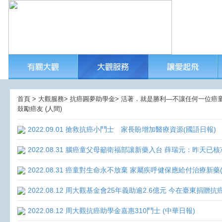
首頁 > 大觀服務> 抗癌圓夢助學金> 活著．就是勝利—不讓任何一位癌童孤獨
鼓勵癌友 (人間)
2022.09.01 搶救抗癌小鬥士 家長盼增加醫療資源(國語日報)
2022.08.31 腦癌童父母籲衛福部讓新藥入台 薛瑞元：昨天已核
2022.08.31 癌童對生命永不放棄 家屬疾呼健保應給付治療新藥
2022.08.12 周大觀基金會25年義助逾2.6億元 今在臺東捐
2022.08.12 周大觀抗癌助學金嘉惠310鬥士 (中華日報)