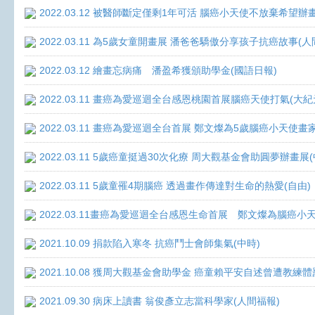
2022.03.12 被醫師斷定僅剩1年可活 腦癌小天使不放棄希望辦畫
2022.03.11 為5歲女童開畫展 潘爸爸驕傲分享孩子抗癌故事(人
2022.03.12 繪畫忘病痛 潘盈希獲頒助學金(國語日報)
2022.03.11 畫癌為愛巡迴全台感恩桃園首展腦癌天使打氣(大紀
2022.03.11 畫癌為愛巡迴全台首展 鄭文燦為5歲腦癌小天使畫
2022.03.11 5歲癌童挺過30次化療 周大觀基金會助圓夢辦畫展
2022.03.11 5歲童罹4期腦癌 透過畫作傳達對生命的熱愛(自由)
2022.03.11畫癌為愛巡迴全台感恩生命首展 鄭文燦為腦癌小
2021.10.09 捐款陷入寒冬 抗癌鬥士會師集氣(中時)
2021.10.08 獲周大觀基金會助學金 癌童賴平安自述曾遭教練體
2021.09.30 病床上讀書 翁俊彥立志當科學家(人間福報)