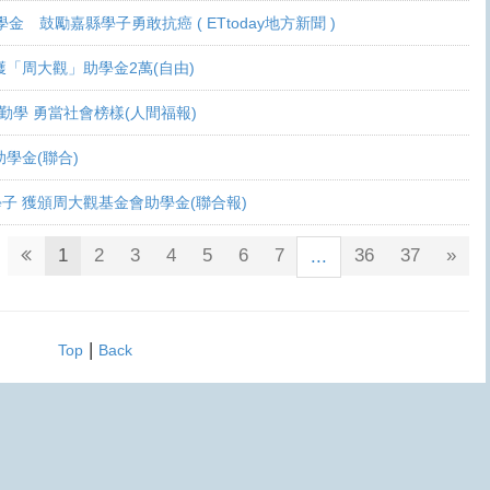
學金 鼓勵嘉縣學子勇敢抗癌 ( ETtoday地方新聞 )
 各獲「周大觀」助學金2萬(自由)
癌生勤學 勇當社會榜樣(人間福報)
觀助學金(聯合)
鬥士學子 獲頒周大觀基金會助學金(聯合報)
1
2
3
4
5
6
7
36
37
»
...
|
Top
Back