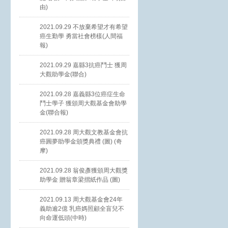
由)
2021.09.29 不放棄希望才有希望
癌生勤學 勇當社會榜樣(人間福
報)
2021.09.29 嘉縣3抗癌鬥士 獲周
大觀助學金(聯合)
2021.09.28 嘉義縣3位癌症生命
鬥士學子 獲頒周大觀基金會助學
金(聯合報)
2021.09.28 周大觀文教基金會抗
癌圓夢助學金頒獎典禮 (圖) (奇
摩)
2021.09.28 翁俊彥獲頒周大觀獎
助學金 贈翁章梁摺紙作品 (圖)
2021.09.13 周大觀基金會24年
義助逾2億 乳癌媽照顧全盲兒不
向命運低頭(中時)