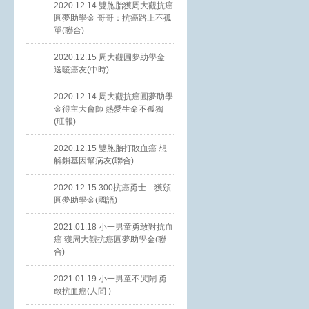
2020.12.14 雙胞胎獲周大觀抗癌
圓夢助學金 哥哥：抗癌路上不孤
單(聯合)
2020.12.15 周大觀圓夢助學金
送暖癌友(中時)
2020.12.14 周大觀抗癌圓夢助學
金得主大會師 熱愛生命不孤獨
(旺報)
2020.12.15 雙胞胎打敗血癌 想
解鎖基因幫病友(聯合)
2020.12.15 300抗癌勇士 獲頒
圓夢助學金(國語)
2021.01.18 小一男童勇敢對抗血
癌 獲周大觀抗癌圓夢助學金(聯
合)
2021.01.19 小一男童不哭鬧 勇
敢抗血癌(人間 )