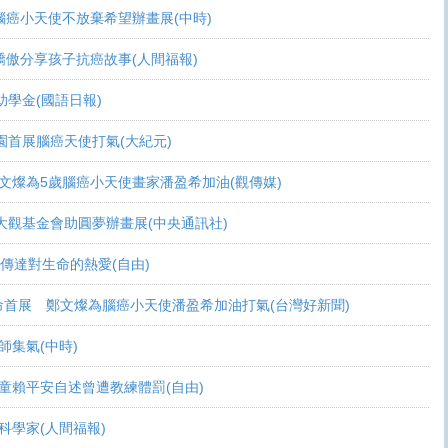
活 腦癌小天使不放棄希望辦畫展(中時)
爸爸驕傲分享孩子抗癌故事(人間福報)
頒助學金(國語日報)
恩桃園首展腦癌天使打氣(大紀元)
展 鄭文燦為5歲腦癌小天使畫家潘盈希加油(觀傳媒)
療 周大觀基金會助圓夢辦畫展(中央通訊社)
畫作傳達對生命的熱愛(自由)
恩生命首展 鄭文燦為腦癌小天使潘盈希加油打氣(台灣好新聞)
會師集氣(中時)
金 癌童賴平安自述曾遭教練體罰(自由)
當科學家(人間福報)