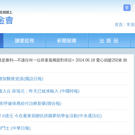
繁
首頁
|
常見
是勝利—不讓任何一位癌童孤獨面對癌症> 2014.06.18 愛心捐髮250束 助
盼增加醫療資源(國語日報)
讓新藥入台 薛瑞元：昨天已核准輸入 (中國時報)
 家屬疾呼健保應給付治療新藥(聯合報)
義助逾2.6億元 今在臺東捐贈抗癌圓夢助學金活動(中央通訊社)
0鬥士 (中華日報)