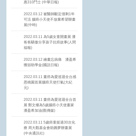
惠310鬥士 (中華日報)
2022.03.12 被醫師斷定僅剩1年
可活 腦癌小天使不放棄希望辦畫
展(中時)
2022.03.11 為5歲女童開畫展 潘
爸爸驕傲分享孩子抗癌故事(人間
福報)
2022.03.12 繪畫忘病痛 潘盈希
獲頒助學金(國語日報)
2022.03.11 畫癌為愛巡迴全台感
恩桃園首展腦癌天使打氣(大紀
元)
2022.03.11 畫癌為愛巡迴全台首
展 鄭文燦為5歲腦癌小天使畫家
潘盈希加油(觀傳媒)
2022.03.11 5歲癌童挺過30次化
療 周大觀基金會助圓夢辦畫展
(中央通訊社)