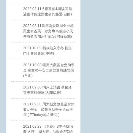
2022.03.11 5歲童罹4期腦癌 透
過畫作傳達對生命的熱愛(自由)
2022.03.11畫癌為愛巡迴全台感
恩生命首展 鄭文燦為腦癌小天
使潘盈希加油打氣(台灣好新聞)
2021.10.09 捐款陷入寒冬 抗癌
鬥士會師集氣(中時)
2021.10.08 獲周大觀基金會助學
金 癌童賴平安自述曾遭教練體罰
(自由)
2021.09.30 病床上讀書 翁俊彥
立志當科學家(人間福報)
2021.09.30 周大觀文教基金會頒
發助學金 鼓勵嘉縣學子勇敢抗
癌 ( ETtoday地方新聞 )
2021.09.29 《嘉義》3學子抗病
魔 各獲「周大觀」助學金2萬(自