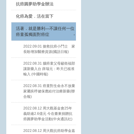
抗癌圓夢助學金辦法
化癌為愛．活在當下
活著．就是勝利—不讓任何一位
癌童孤獨面對癌症
-
2022.09.01 搶救抗癌小鬥士 家
長盼增加醫療資源(國語日報)
2022.08.31 腦癌童父母籲衛福部
讓新藥入台 薛瑞元：昨天已核准
輸入 (中國時報)
2022.08.31 癌童對生命永不放棄
家屬疾呼健保應給付治療新藥(聯
合報)
2022.08.12 周大觀基金會25年
義助逾2.6億元 今在臺東捐贈抗
癌圓夢助學金活動(中央通訊社)
2022.08.12 周大觀抗癌助學金嘉