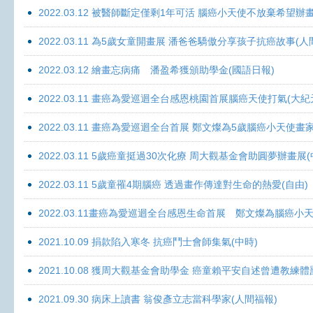
2022.03.12 被醫師斷定僅剩1年可活 腦癌小天使不放棄希望辦畫
2022.03.11 為5歲女童開畫展 潘爸爸驕傲分享孩子抗癌故事(人
2022.03.12 繪畫忘病痛 潘盈希獲頒助學金(國語日報)
2022.03.11 畫癌為愛巡迴全台感恩桃園首展腦癌天使打氣(大紀
2022.03.11 畫癌為愛巡迴全台首展 鄭文燦為5歲腦癌小天使畫
2022.03.11 5歲癌童挺過30次化療 周大觀基金會助圓夢辦畫展
2022.03.11 5歲童罹4期腦癌 透過畫作傳達對生命的熱愛(自由)
2022.03.11畫癌為愛巡迴全台感恩生命首展 鄭文燦為腦癌小
2021.10.09 捐款陷入寒冬 抗癌鬥士會師集氣(中時)
2021.10.08 獲周大觀基金會助學金 癌童賴平安自述曾遭教練體
2021.09.30 病床上讀書 翁俊彥立志當科學家(人間福報)