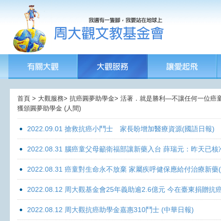
首頁 > 大觀服務> 抗癌圓夢助學金> 活著．就是勝利—不讓任何一位癌童孤獨
獲頒圓夢助學金 (人間)
2022.09.01 搶救抗癌小鬥士 家長盼增加醫療資源(國語日報)
2022.08.31 腦癌童父母籲衛福部讓新藥入台 薛瑞元：昨天已核
2022.08.31 癌童對生命永不放棄 家屬疾呼健保應給付治療新藥
2022.08.12 周大觀基金會25年義助逾2.6億元 今在臺東捐
2022.08.12 周大觀抗癌助學金嘉惠310鬥士 (中華日報)