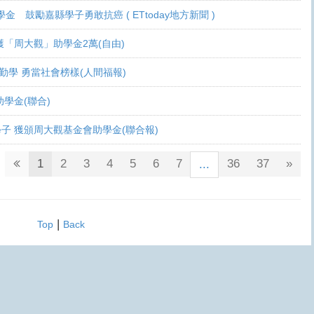
學金 鼓勵嘉縣學子勇敢抗癌 ( ETtoday地方新聞 )
 各獲「周大觀」助學金2萬(自由)
癌生勤學 勇當社會榜樣(人間福報)
觀助學金(聯合)
鬥士學子 獲頒周大觀基金會助學金(聯合報)
1
2
3
4
5
6
7
36
37
»
...
|
Top
Back