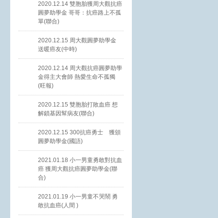
2020.12.14 雙胞胎獲周大觀抗癌
圓夢助學金 哥哥：抗癌路上不孤
單(聯合)
2020.12.15 周大觀圓夢助學金
送暖癌友(中時)
2020.12.14 周大觀抗癌圓夢助學
金得主大會師 熱愛生命不孤獨
(旺報)
2020.12.15 雙胞胎打敗血癌 想
解鎖基因幫病友(聯合)
2020.12.15 300抗癌勇士 獲頒
圓夢助學金(國語)
2021.01.18 小一男童勇敢對抗血
癌 獲周大觀抗癌圓夢助學金(聯
合)
2021.01.19 小一男童不哭鬧 勇
敢抗血癌(人間 )