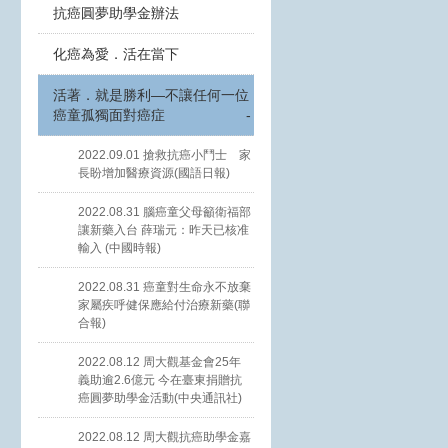
抗癌圓夢助學金辦法
化癌為愛．活在當下
活著．就是勝利—不讓任何一位
癌童孤獨面對癌症
-
2022.09.01 搶救抗癌小鬥士 家
長盼增加醫療資源(國語日報)
2022.08.31 腦癌童父母籲衛福部
讓新藥入台 薛瑞元：昨天已核准
輸入 (中國時報)
2022.08.31 癌童對生命永不放棄
家屬疾呼健保應給付治療新藥(聯
合報)
2022.08.12 周大觀基金會25年
義助逾2.6億元 今在臺東捐贈抗
癌圓夢助學金活動(中央通訊社)
2022.08.12 周大觀抗癌助學金嘉