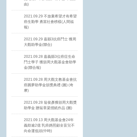
由)
2021.09.29 不放棄希望才有希望
癌生勤學 勇當社會榜樣(人間福
報)
2021.09.29 嘉縣3抗癌鬥士 獲周
大觀助學金(聯合)
2021.09.28 嘉義縣3位癌症生命
鬥士學子 獲頒周大觀基金會助學
金(聯合報)
2021.09.28 周大觀文教基金會抗
癌圓夢助學金頒獎典禮 (圖) (奇
摩)
2021.09.28 翁俊彥獲頒周大觀獎
助學金 贈翁章梁摺紙作品 (圖)
2021.09.13 周大觀基金會24年
義助逾2億 乳癌媽照顧全盲兒不
向命運低頭(中時)