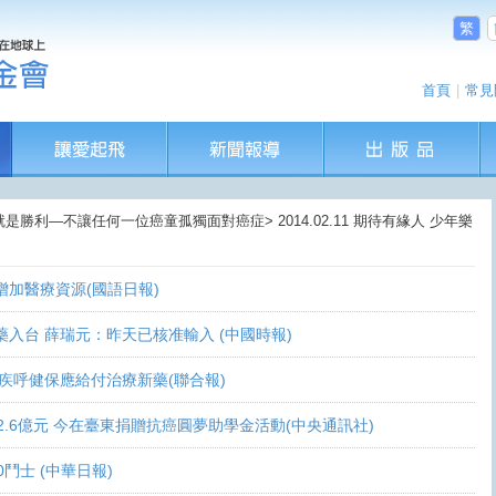
繁
首頁
|
常見
就是勝利—不讓任何一位癌童孤獨面對癌症> 2014.02.11 期待有緣人 少年樂
盼增加醫療資源(國語日報)
讓新藥入台 薛瑞元：昨天已核准輸入 (中國時報)
 家屬疾呼健保應給付治療新藥(聯合報)
義助逾2.6億元 今在臺東捐贈抗癌圓夢助學金活動(中央通訊社)
0鬥士 (中華日報)