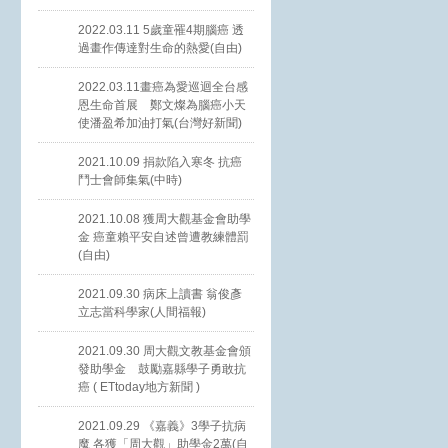
2022.03.11 5歲童罹4期腦癌 透
過畫作傳達對生命的熱愛(自由)
2022.03.11畫癌為愛巡迴全台感
恩生命首展 鄭文燦為腦癌小天
使潘盈希加油打氣(台灣好新聞)
2021.10.09 捐款陷入寒冬 抗癌
鬥士會師集氣(中時)
2021.10.08 獲周大觀基金會助學
金 癌童賴平安自述曾遭教練體罰
(自由)
2021.09.30 病床上讀書 翁俊彥
立志當科學家(人間福報)
2021.09.30 周大觀文教基金會頒
發助學金 鼓勵嘉縣學子勇敢抗
癌 ( ETtoday地方新聞 )
2021.09.29 《嘉義》3學子抗病
魔 各獲「周大觀」助學金2萬(自