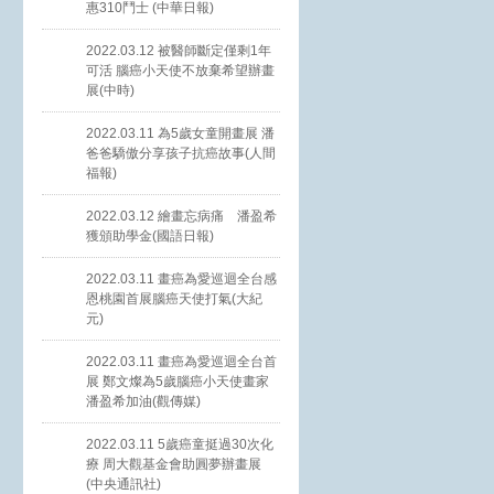
惠310鬥士 (中華日報)
2022.03.12 被醫師斷定僅剩1年
可活 腦癌小天使不放棄希望辦畫
展(中時)
2022.03.11 為5歲女童開畫展 潘
爸爸驕傲分享孩子抗癌故事(人間
福報)
2022.03.12 繪畫忘病痛 潘盈希
獲頒助學金(國語日報)
2022.03.11 畫癌為愛巡迴全台感
恩桃園首展腦癌天使打氣(大紀
元)
2022.03.11 畫癌為愛巡迴全台首
展 鄭文燦為5歲腦癌小天使畫家
潘盈希加油(觀傳媒)
2022.03.11 5歲癌童挺過30次化
療 周大觀基金會助圓夢辦畫展
(中央通訊社)