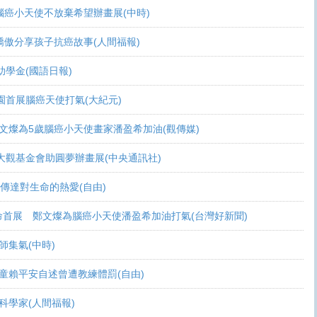
活 腦癌小天使不放棄希望辦畫展(中時)
爸爸驕傲分享孩子抗癌故事(人間福報)
頒助學金(國語日報)
恩桃園首展腦癌天使打氣(大紀元)
展 鄭文燦為5歲腦癌小天使畫家潘盈希加油(觀傳媒)
療 周大觀基金會助圓夢辦畫展(中央通訊社)
畫作傳達對生命的熱愛(自由)
恩生命首展 鄭文燦為腦癌小天使潘盈希加油打氣(台灣好新聞)
會師集氣(中時)
金 癌童賴平安自述曾遭教練體罰(自由)
當科學家(人間福報)