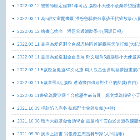
2022.03.12 被醫師斷定僅剩1年可活 腦癌小天使不放棄希望辦畫
2022.03.11 為5歲女童開畫展 潘爸爸驕傲分享孩子抗癌故事(人
2022.03.12 繪畫忘病痛 潘盈希獲頒助學金(國語日報)
2022.03.11 畫癌為愛巡迴全台感恩桃園首展腦癌天使打氣(大紀
2022.03.11 畫癌為愛巡迴全台首展 鄭文燦為5歲腦癌小天使畫
2022.03.11 5歲癌童挺過30次化療 周大觀基金會助圓夢辦畫展
2022.03.11 5歲童罹4期腦癌 透過畫作傳達對生命的熱愛(自由)
2022.03.11畫癌為愛巡迴全台感恩生命首展 鄭文燦為腦癌小
2021.10.09 捐款陷入寒冬 抗癌鬥士會師集氣(中時)
2021.10.08 獲周大觀基金會助學金 癌童賴平安自述曾遭教練體
2021.09.30 病床上讀書 翁俊彥立志當科學家(人間福報)