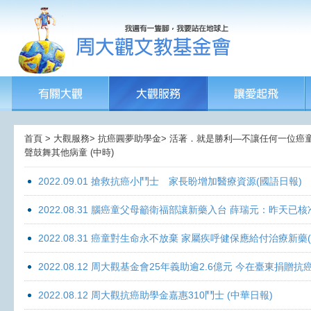
首頁 > 大觀服務> 抗癌圓夢助學金> 活著．就是勝利—不讓任何一位癌童孤獨
聲鼓舞其他病童 (中時)
2022.09.01 搶救抗癌小鬥士 家長盼增加醫療資源(國語日報)
2022.08.31 腦癌童父母籲衛福部讓新藥入台 薛瑞元：昨天已核
2022.08.31 癌童對生命永不放棄 家屬疾呼健保應給付治療新藥
2022.08.12 周大觀基金會25年義助逾2.6億元 今在臺東捐
2022.08.12 周大觀抗癌助學金嘉惠310鬥士 (中華日報)