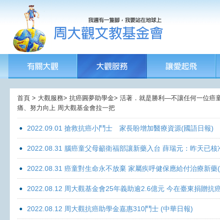
首頁 > 大觀服務> 抗癌圓夢助學金> 活著．就是勝利—不讓任何一位癌童孤獨
痛、努力向上 周大觀基金會拉一把
2022.09.01 搶救抗癌小鬥士 家長盼增加醫療資源(國語日報)
2022.08.31 腦癌童父母籲衛福部讓新藥入台 薛瑞元：昨天已核
2022.08.31 癌童對生命永不放棄 家屬疾呼健保應給付治療新藥
2022.08.12 周大觀基金會25年義助逾2.6億元 今在臺東捐
2022.08.12 周大觀抗癌助學金嘉惠310鬥士 (中華日報)