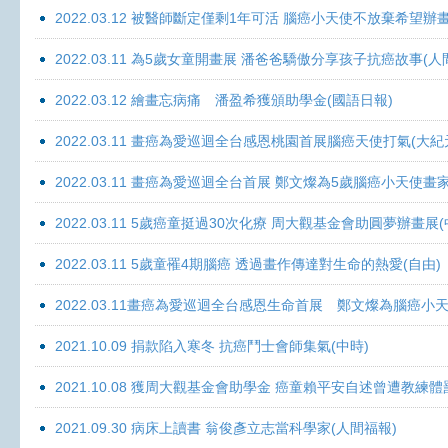
2022.03.12 被醫師斷定僅剩1年可活 腦癌小天使不放棄希望辦畫
2022.03.11 為5歲女童開畫展 潘爸爸驕傲分享孩子抗癌故事(人
2022.03.12 繪畫忘病痛 潘盈希獲頒助學金(國語日報)
2022.03.11 畫癌為愛巡迴全台感恩桃園首展腦癌天使打氣(大紀
2022.03.11 畫癌為愛巡迴全台首展 鄭文燦為5歲腦癌小天使畫
2022.03.11 5歲癌童挺過30次化療 周大觀基金會助圓夢辦畫展
2022.03.11 5歲童罹4期腦癌 透過畫作傳達對生命的熱愛(自由)
2022.03.11畫癌為愛巡迴全台感恩生命首展 鄭文燦為腦癌小
2021.10.09 捐款陷入寒冬 抗癌鬥士會師集氣(中時)
2021.10.08 獲周大觀基金會助學金 癌童賴平安自述曾遭教練體
2021.09.30 病床上讀書 翁俊彥立志當科學家(人間福報)