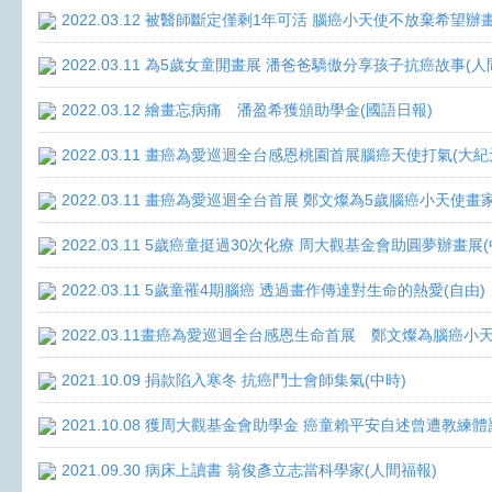
2022.03.12 被醫師斷定僅剩1年可活 腦癌小天使不放棄希望辦畫
2022.03.11 為5歲女童開畫展 潘爸爸驕傲分享孩子抗癌故事(人
2022.03.12 繪畫忘病痛 潘盈希獲頒助學金(國語日報)
2022.03.11 畫癌為愛巡迴全台感恩桃園首展腦癌天使打氣(大紀
2022.03.11 畫癌為愛巡迴全台首展 鄭文燦為5歲腦癌小天使畫
2022.03.11 5歲癌童挺過30次化療 周大觀基金會助圓夢辦畫展
2022.03.11 5歲童罹4期腦癌 透過畫作傳達對生命的熱愛(自由)
2022.03.11畫癌為愛巡迴全台感恩生命首展 鄭文燦為腦癌小
2021.10.09 捐款陷入寒冬 抗癌鬥士會師集氣(中時)
2021.10.08 獲周大觀基金會助學金 癌童賴平安自述曾遭教練體
2021.09.30 病床上讀書 翁俊彥立志當科學家(人間福報)