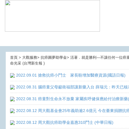
首頁 > 大觀服務> 抗癌圓夢助學金> 活著．就是勝利—不讓任何一位癌童孤獨
命光采 (台灣新生報 )
2022.09.01 搶救抗癌小鬥士 家長盼增加醫療資源(國語日報)
2022.08.31 腦癌童父母籲衛福部讓新藥入台 薛瑞元：昨天已核
2022.08.31 癌童對生命永不放棄 家屬疾呼健保應給付治療新藥
2022.08.12 周大觀基金會25年義助逾2.6億元 今在臺東捐
2022.08.12 周大觀抗癌助學金嘉惠310鬥士 (中華日報)