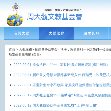
首頁 > 大觀服務> 抗癌圓夢助學金> 活著．就是勝利—不讓任何一位癌童孤獨
熱愛生命獲表揚 (自由)
2022.09.01 搶救抗癌小鬥士 家長盼增加醫療資源(國語日報)
2022.08.31 腦癌童父母籲衛福部讓新藥入台 薛瑞元：昨天已核
2022.08.31 癌童對生命永不放棄 家屬疾呼健保應給付治療新藥
2022.08.12 周大觀基金會25年義助逾2.6億元 今在臺東捐
2022.08.12 周大觀抗癌助學金嘉惠310鬥士 (中華日報)