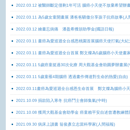
2022.03.12 被醫師斷定僅剩1年可活 腦癌小天使不放棄希望辦畫
2022.03.11 為5歲女童開畫展 潘爸爸驕傲分享孩子抗癌故事(人
2022.03.12 繪畫忘病痛 潘盈希獲頒助學金(國語日報)
2022.03.11 畫癌為愛巡迴全台感恩桃園首展腦癌天使打氣(大紀
2022.03.11 畫癌為愛巡迴全台首展 鄭文燦為5歲腦癌小天使畫
2022.03.11 5歲癌童挺過30次化療 周大觀基金會助圓夢辦畫展
2022.03.11 5歲童罹4期腦癌 透過畫作傳達對生命的熱愛(自由)
2022.03.11畫癌為愛巡迴全台感恩生命首展 鄭文燦為腦癌小
2021.10.09 捐款陷入寒冬 抗癌鬥士會師集氣(中時)
2021.10.08 獲周大觀基金會助學金 癌童賴平安自述曾遭教練體
2021.09.30 病床上讀書 翁俊彥立志當科學家(人間福報)