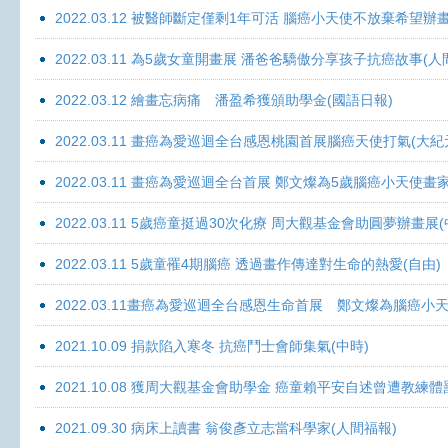
2022.03.12 被醫師斷定僅剩1年可活 腦癌小天使不放棄希望辦畫
2022.03.11 為5歲女童開畫展 潘爸爸驕傲分享孩子抗癌故事(人
2022.03.12 繪畫忘病痛 潘盈希獲頒助學金(國語日報)
2022.03.11 畫癌為愛巡迴全台感恩桃園首展腦癌天使打氣(大紀
2022.03.11 畫癌為愛巡迴全台首展 鄭文燦為5歲腦癌小天使畫
2022.03.11 5歲癌童挺過30次化療 周大觀基金會助圓夢辦畫展
2022.03.11 5歲童罹4期腦癌 透過畫作傳達對生命的熱愛(自由)
2022.03.11畫癌為愛巡迴全台感恩生命首展 鄭文燦為腦癌小
2021.10.09 捐款陷入寒冬 抗癌鬥士會師集氣(中時)
2021.10.08 獲周大觀基金會助學金 癌童賴平安自述曾遭教練體
2021.09.30 病床上讀書 翁俊彥立志當科學家(人間福報)