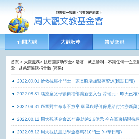
首頁 > 大觀服務> 抗癌圓夢助學金> 活著．就是勝利—不讓任何一位癌童孤獨
愛 赴慈濟醫院捐骨髓 (蘋果)
2022.09.01 搶救抗癌小鬥士 家長盼增加醫療資源(國語日報)
2022.08.31 腦癌童父母籲衛福部讓新藥入台 薛瑞元：昨天已核
2022.08.31 癌童對生命永不放棄 家屬疾呼健保應給付治療新藥
2022.08.12 周大觀基金會25年義助逾2.6億元 今在臺東捐
2022.08.12 周大觀抗癌助學金嘉惠310鬥士 (中華日報)