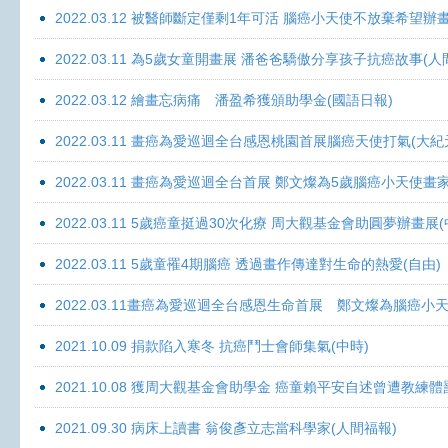
2022.03.12 被醫師斷定僅剩1年可活 腦癌小天使不放棄希望辦畫
2022.03.11 為5歲女童開畫展 潘爸爸驕傲分享孩子抗癌故事(人
2022.03.12 繪畫忘病痛 潘盈希獲頒助學金(國語日報)
2022.03.11 畫癌為愛巡迴全台感恩桃園首展腦癌天使打氣(大紀
2022.03.11 畫癌為愛巡迴全台首展 鄭文燦為5歲腦癌小天使畫
2022.03.11 5歲癌童挺過30次化療 周大觀基金會助圓夢辦畫展
2022.03.11 5歲童罹4期腦癌 透過畫作傳達對生命的熱愛(自由)
2022.03.11畫癌為愛巡迴全台感恩生命首展 鄭文燦為腦癌小
2021.10.09 捐款陷入寒冬 抗癌鬥士會師集氣(中時)
2021.10.08 獲周大觀基金會助學金 癌童賴平安自述曾遭教練體
2021.09.30 病床上讀書 翁俊彥立志當科學家(人間福報)