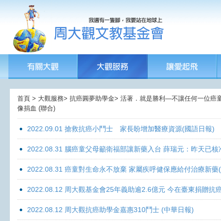
首頁 > 大觀服務> 抗癌圓夢助學金> 活著．就是勝利—不讓任何一位癌童孤獨
像捐血 (聯合)
2022.09.01 搶救抗癌小鬥士 家長盼增加醫療資源(國語日報)
2022.08.31 腦癌童父母籲衛福部讓新藥入台 薛瑞元：昨天已核
2022.08.31 癌童對生命永不放棄 家屬疾呼健保應給付治療新藥
2022.08.12 周大觀基金會25年義助逾2.6億元 今在臺東捐
2022.08.12 周大觀抗癌助學金嘉惠310鬥士 (中華日報)