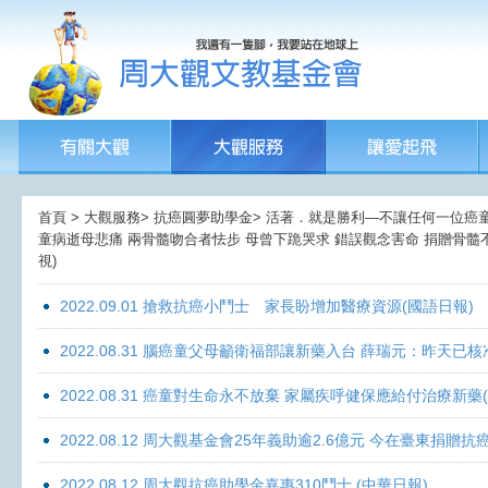
首頁 > 大觀服務> 抗癌圓夢助學金> 活著．就是勝利—不讓任何一位癌童孤獨
童病逝母悲痛 兩骨髓吻合者怯步 母曾下跪哭求 錯誤觀念害命 捐贈骨髓不
視)
2022.09.01 搶救抗癌小鬥士 家長盼增加醫療資源(國語日報)
2022.08.31 腦癌童父母籲衛福部讓新藥入台 薛瑞元：昨天已核
2022.08.31 癌童對生命永不放棄 家屬疾呼健保應給付治療新藥
2022.08.12 周大觀基金會25年義助逾2.6億元 今在臺東捐
2022.08.12 周大觀抗癌助學金嘉惠310鬥士 (中華日報)