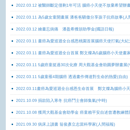
2022.03.12 被醫師斷定僅剩1年可活 腦癌小天使不放棄希望辦畫
2022.03.11 為5歲女童開畫展 潘爸爸驕傲分享孩子抗癌故事(人
2022.03.12 繪畫忘病痛 潘盈希獲頒助學金(國語日報)
2022.03.11 畫癌為愛巡迴全台感恩桃園首展腦癌天使打氣(大紀
2022.03.11 畫癌為愛巡迴全台首展 鄭文燦為5歲腦癌小天使畫
2022.03.11 5歲癌童挺過30次化療 周大觀基金會助圓夢辦畫展
2022.03.11 5歲童罹4期腦癌 透過畫作傳達對生命的熱愛(自由)
2022.03.11畫癌為愛巡迴全台感恩生命首展 鄭文燦為腦癌小
2021.10.09 捐款陷入寒冬 抗癌鬥士會師集氣(中時)
2021.10.08 獲周大觀基金會助學金 癌童賴平安自述曾遭教練體
2021.09.30 病床上讀書 翁俊彥立志當科學家(人間福報)