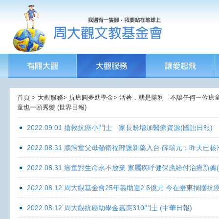
首頁 > 大觀服務> 抗癌圓夢助學金> 活著．就是勝利—不讓任何一位癌童孤獨
童也一頭秀髮 (世界日報)
2022.09.01 搶救抗癌小鬥士 家長盼增加醫療資源(國語日報)
2022.08.31 腦癌童父母籲衛福部讓新藥入台 薛瑞元：昨天已核
2022.08.31 癌童對生命永不放棄 家屬疾呼健保應給付治療新藥
2022.08.12 周大觀基金會25年義助逾2.6億元 今在臺東捐
2022.08.12 周大觀抗癌助學金嘉惠310鬥士 (中華日報)