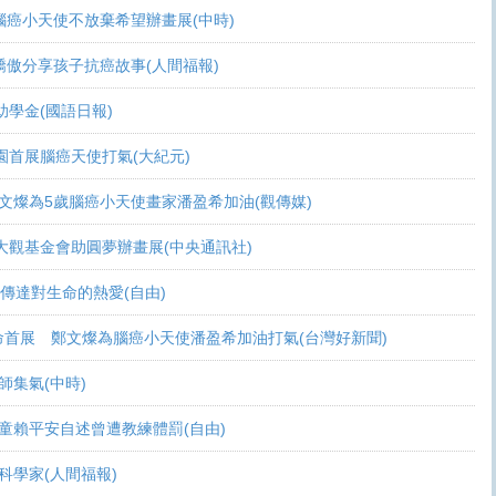
活 腦癌小天使不放棄希望辦畫展(中時)
爸爸驕傲分享孩子抗癌故事(人間福報)
頒助學金(國語日報)
恩桃園首展腦癌天使打氣(大紀元)
展 鄭文燦為5歲腦癌小天使畫家潘盈希加油(觀傳媒)
療 周大觀基金會助圓夢辦畫展(中央通訊社)
畫作傳達對生命的熱愛(自由)
恩生命首展 鄭文燦為腦癌小天使潘盈希加油打氣(台灣好新聞)
會師集氣(中時)
金 癌童賴平安自述曾遭教練體罰(自由)
當科學家(人間福報)