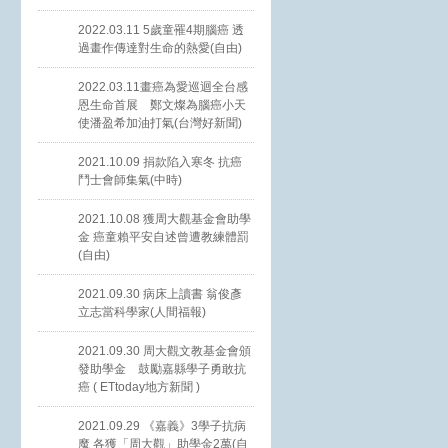
2022.03.11 5歲童罹4期腦癌 透
過畫作傳達對生命的熱愛(自由)
2022.03.11畫癌為愛巡迴全台感
恩生命首展 鄭文燦為腦癌小天
使潘盈希加油打氣(台灣好新聞)
2021.10.09 捐款陷入寒冬 抗癌
鬥士會師集氣(中時)
2021.10.08 獲周大觀基金會助學
金 癌童賴平安自述曾遭教練體罰
(自由)
2021.09.30 病床上讀書 翁俊彥
立志當科學家(人間福報)
2021.09.30 周大觀文教基金會頒
發助學金 鼓勵嘉縣學子勇敢抗
癌 ( ETtoday地方新聞 )
2021.09.29 《嘉義》3學子抗病
魔 各獲「周大觀」助學金2萬(自