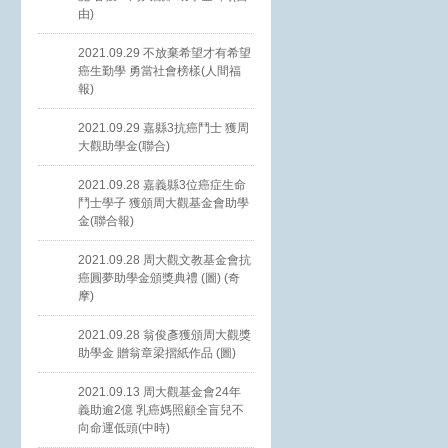
由)
2021.09.29 不放棄希望才有希望
癌生勤學 勇當社會榜樣(人間福
報)
2021.09.29 嘉縣3抗癌鬥士 獲周
大觀助學金(聯合)
2021.09.28 嘉義縣3位癌症生命
鬥士學子 獲頒周大觀基金會助學
金(聯合報)
2021.09.28 周大觀文教基金會抗
癌圓夢助學金頒獎典禮 (圖) (奇
摩)
2021.09.28 翁俊彥獲頒周大觀獎
助學金 贈翁章梁摺紙作品 (圖)
2021.09.13 周大觀基金會24年
義助逾2億 乳癌媽照顧全盲兒不
向命運低頭(中時)