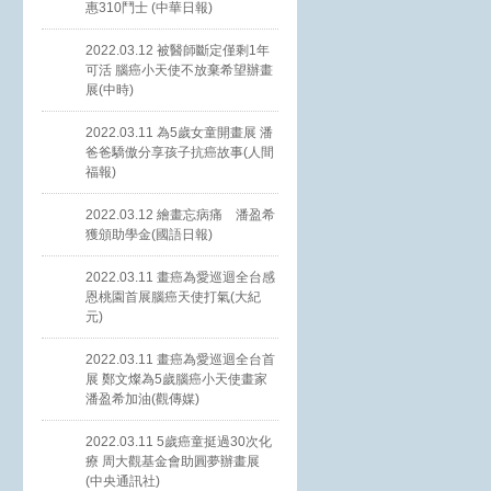
惠310鬥士 (中華日報)
2022.03.12 被醫師斷定僅剩1年
可活 腦癌小天使不放棄希望辦畫
展(中時)
2022.03.11 為5歲女童開畫展 潘
爸爸驕傲分享孩子抗癌故事(人間
福報)
2022.03.12 繪畫忘病痛 潘盈希
獲頒助學金(國語日報)
2022.03.11 畫癌為愛巡迴全台感
恩桃園首展腦癌天使打氣(大紀
元)
2022.03.11 畫癌為愛巡迴全台首
展 鄭文燦為5歲腦癌小天使畫家
潘盈希加油(觀傳媒)
2022.03.11 5歲癌童挺過30次化
療 周大觀基金會助圓夢辦畫展
(中央通訊社)