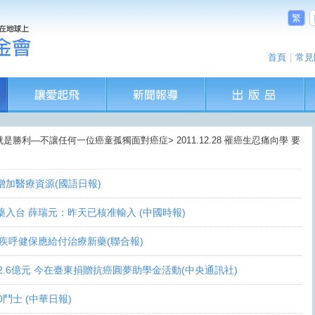
繁
首頁
|
常見
就是勝利—不讓任何一位癌童孤獨面對癌症> 2011.12.28 罹癌生忍痛向學 要
盼增加醫療資源(國語日報)
讓新藥入台 薛瑞元：昨天已核准輸入 (中國時報)
 家屬疾呼健保應給付治療新藥(聯合報)
義助逾2.6億元 今在臺東捐贈抗癌圓夢助學金活動(中央通訊社)
0鬥士 (中華日報)