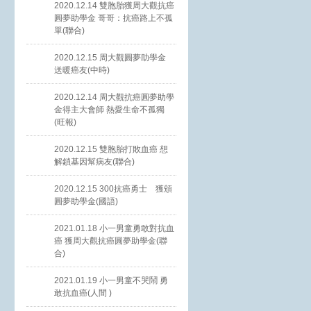
2020.12.14 雙胞胎獲周大觀抗癌
圓夢助學金 哥哥：抗癌路上不孤
單(聯合)
2020.12.15 周大觀圓夢助學金
送暖癌友(中時)
2020.12.14 周大觀抗癌圓夢助學
金得主大會師 熱愛生命不孤獨
(旺報)
2020.12.15 雙胞胎打敗血癌 想
解鎖基因幫病友(聯合)
2020.12.15 300抗癌勇士 獲頒
圓夢助學金(國語)
2021.01.18 小一男童勇敢對抗血
癌 獲周大觀抗癌圓夢助學金(聯
合)
2021.01.19 小一男童不哭鬧 勇
敢抗血癌(人間 )