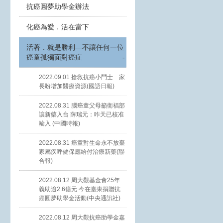
抗癌圓夢助學金辦法
化癌為愛．活在當下
活著．就是勝利—不讓任何一位
癌童孤獨面對癌症
-
2022.09.01 搶救抗癌小鬥士 家
長盼增加醫療資源(國語日報)
2022.08.31 腦癌童父母籲衛福部
讓新藥入台 薛瑞元：昨天已核准
輸入 (中國時報)
2022.08.31 癌童對生命永不放棄
家屬疾呼健保應給付治療新藥(聯
合報)
2022.08.12 周大觀基金會25年
義助逾2.6億元 今在臺東捐贈抗
癌圓夢助學金活動(中央通訊社)
2022.08.12 周大觀抗癌助學金嘉