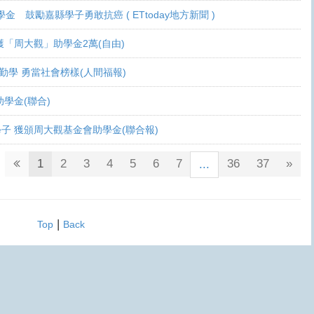
學金 鼓勵嘉縣學子勇敢抗癌 ( ETtoday地方新聞 )
 各獲「周大觀」助學金2萬(自由)
癌生勤學 勇當社會榜樣(人間福報)
觀助學金(聯合)
鬥士學子 獲頒周大觀基金會助學金(聯合報)
1
2
3
4
5
6
7
36
37
»
...
|
Top
Back