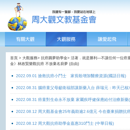
首頁 > 大觀服務> 抗癌圓夢助學金> 活著．就是勝利—不讓任何一位癌童孤獨
金》林政賢樂觀抗癌 不放棄名廚夢 (自由)
2022.09.01 搶救抗癌小鬥士 家長盼增加醫療資源(國語日報)
2022.08.31 腦癌童父母籲衛福部讓新藥入台 薛瑞元：昨天已核
2022.08.31 癌童對生命永不放棄 家屬疾呼健保應給付治療新藥
2022.08.12 周大觀基金會25年義助逾2.6億元 今在臺東捐
2022.08.12 周大觀抗癌助學金嘉惠310鬥士 (中華日報)