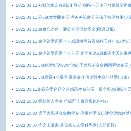
2022.03.12 被醫師斷定僅剩1年可活 腦癌小天使不放棄希望辦畫
2022.03.11 為5歲女童開畫展 潘爸爸驕傲分享孩子抗癌故事(人
2022.03.12 繪畫忘病痛 潘盈希獲頒助學金(國語日報)
2022.03.11 畫癌為愛巡迴全台感恩桃園首展腦癌天使打氣(大紀
2022.03.11 畫癌為愛巡迴全台首展 鄭文燦為5歲腦癌小天使畫
2022.03.11 5歲癌童挺過30次化療 周大觀基金會助圓夢辦畫展
2022.03.11 5歲童罹4期腦癌 透過畫作傳達對生命的熱愛(自由)
2022.03.11畫癌為愛巡迴全台感恩生命首展 鄭文燦為腦癌小
2021.10.09 捐款陷入寒冬 抗癌鬥士會師集氣(中時)
2021.10.08 獲周大觀基金會助學金 癌童賴平安自述曾遭教練體
2021.09.30 病床上讀書 翁俊彥立志當科學家(人間福報)