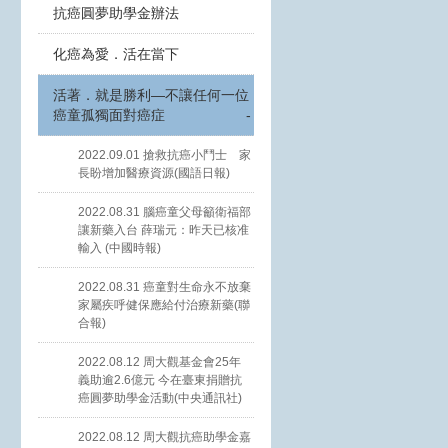
抗癌圓夢助學金辦法
化癌為愛．活在當下
活著．就是勝利—不讓任何一位
癌童孤獨面對癌症
-
2022.09.01 搶救抗癌小鬥士 家
長盼增加醫療資源(國語日報)
2022.08.31 腦癌童父母籲衛福部
讓新藥入台 薛瑞元：昨天已核准
輸入 (中國時報)
2022.08.31 癌童對生命永不放棄
家屬疾呼健保應給付治療新藥(聯
合報)
2022.08.12 周大觀基金會25年
義助逾2.6億元 今在臺東捐贈抗
癌圓夢助學金活動(中央通訊社)
2022.08.12 周大觀抗癌助學金嘉