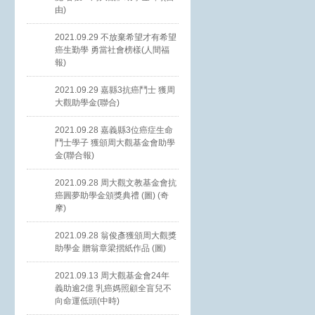
由)
2021.09.29 不放棄希望才有希望
癌生勤學 勇當社會榜樣(人間福
報)
2021.09.29 嘉縣3抗癌鬥士 獲周
大觀助學金(聯合)
2021.09.28 嘉義縣3位癌症生命
鬥士學子 獲頒周大觀基金會助學
金(聯合報)
2021.09.28 周大觀文教基金會抗
癌圓夢助學金頒獎典禮 (圖) (奇
摩)
2021.09.28 翁俊彥獲頒周大觀獎
助學金 贈翁章梁摺紙作品 (圖)
2021.09.13 周大觀基金會24年
義助逾2億 乳癌媽照顧全盲兒不
向命運低頭(中時)