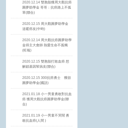
2020.12.14 雙胞胎獲周大觀抗癌
圓夢助學金 哥哥：抗癌路上不孤
單(聯合)
2020.12.15 周大觀圓夢助學金
送暖癌友(中時)
2020.12.14 周大觀抗癌圓夢助學
金得主大會師 熱愛生命不孤獨
(旺報)
2020.12.15 雙胞胎打敗血癌 想
解鎖基因幫病友(聯合)
2020.12.15 300抗癌勇士 獲頒
圓夢助學金(國語)
2021.01.18 小一男童勇敢對抗血
癌 獲周大觀抗癌圓夢助學金(聯
合)
2021.01.19 小一男童不哭鬧 勇
敢抗血癌(人間 )