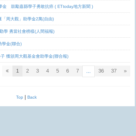
學金 鼓勵嘉縣學子勇敢抗癌 ( ETtoday地方新聞 )
 各獲「周大觀」助學金2萬(自由)
癌生勤學 勇當社會榜樣(人間福報)
觀助學金(聯合)
鬥士學子 獲頒周大觀基金會助學金(聯合報)
1
2
3
4
5
6
7
36
37
»
...
|
Top
Back