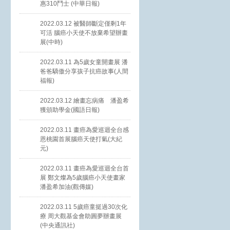
惠310鬥士 (中華日報)
2022.03.12 被醫師斷定僅剩1年
可活 腦癌小天使不放棄希望辦畫
展(中時)
2022.03.11 為5歲女童開畫展 潘
爸爸驕傲分享孩子抗癌故事(人間
福報)
2022.03.12 繪畫忘病痛 潘盈希
獲頒助學金(國語日報)
2022.03.11 畫癌為愛巡迴全台感
恩桃園首展腦癌天使打氣(大紀
元)
2022.03.11 畫癌為愛巡迴全台首
展 鄭文燦為5歲腦癌小天使畫家
潘盈希加油(觀傳媒)
2022.03.11 5歲癌童挺過30次化
療 周大觀基金會助圓夢辦畫展
(中央通訊社)