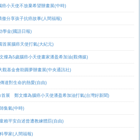
活 腦癌小天使不放棄希望辦畫展(中時)
爸爸驕傲分享孩子抗癌故事(人間福報)
頒助學金(國語日報)
恩桃園首展腦癌天使打氣(大紀元)
展 鄭文燦為5歲腦癌小天使畫家潘盈希加油(觀傳媒)
療 周大觀基金會助圓夢辦畫展(中央通訊社)
畫作傳達對生命的熱愛(自由)
恩生命首展 鄭文燦為腦癌小天使潘盈希加油打氣(台灣好新聞)
會師集氣(中時)
金 癌童賴平安自述曾遭教練體罰(自由)
當科學家(人間福報)