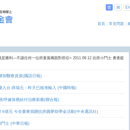
繁
簡
E
首頁
|
常見問題
|
就是勝利—不讓任何一位癌童孤獨面對癌症> 2011.09.12 抗癌小鬥士 勇逐籃
盼增加醫療資源(國語日報)
讓新藥入台 薛瑞元：昨天已核准輸入 (中國時報)
 家屬疾呼健保應給付治療新藥(聯合報)
義助逾2.6億元 今在臺東捐贈抗癌圓夢助學金活動(中央通訊社)
0鬥士 (中華日報)