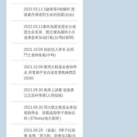
2022.03.11 5歲童罹4期腦癌 透
過畫作傳達對生命的熱愛(自由)
2022.03.11畫癌為愛巡迴全台感
恩生命首展 鄭文燦為腦癌小天
使潘盈希加油打氣(台灣好新聞)
2021.10.09 捐款陷入寒冬 抗癌
鬥士會師集氣(中時)
2021.10.08 獲周大觀基金會助學
金 癌童賴平安自述曾遭教練體罰
(自由)
2021.09.30 病床上讀書 翁俊彥
立志當科學家(人間福報)
2021.09.30 周大觀文教基金會頒
發助學金 鼓勵嘉縣學子勇敢抗
癌 ( ETtoday地方新聞 )
2021.09.29 《嘉義》3學子抗病
魔 各獲「周大觀」助學金2萬(自