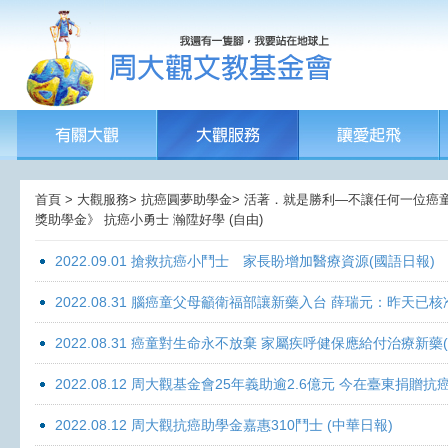
首頁 > 大觀服務> 抗癌圓夢助學金> 活著．就是勝利—不讓任何一位癌童孤獨
獎助學金》 抗癌小勇士 瀚陞好學 (自由)
2022.09.01 搶救抗癌小鬥士 家長盼增加醫療資源(國語日報)
2022.08.31 腦癌童父母籲衛福部讓新藥入台 薛瑞元：昨天已核
2022.08.31 癌童對生命永不放棄 家屬疾呼健保應給付治療新藥
2022.08.12 周大觀基金會25年義助逾2.6億元 今在臺東捐
2022.08.12 周大觀抗癌助學金嘉惠310鬥士 (中華日報)