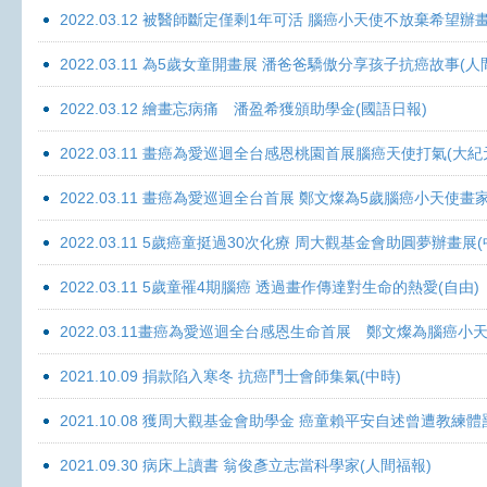
2022.03.12 被醫師斷定僅剩1年可活 腦癌小天使不放棄希望辦畫
2022.03.11 為5歲女童開畫展 潘爸爸驕傲分享孩子抗癌故事(人
2022.03.12 繪畫忘病痛 潘盈希獲頒助學金(國語日報)
2022.03.11 畫癌為愛巡迴全台感恩桃園首展腦癌天使打氣(大紀
2022.03.11 畫癌為愛巡迴全台首展 鄭文燦為5歲腦癌小天使畫
2022.03.11 5歲癌童挺過30次化療 周大觀基金會助圓夢辦畫展
2022.03.11 5歲童罹4期腦癌 透過畫作傳達對生命的熱愛(自由)
2022.03.11畫癌為愛巡迴全台感恩生命首展 鄭文燦為腦癌小
2021.10.09 捐款陷入寒冬 抗癌鬥士會師集氣(中時)
2021.10.08 獲周大觀基金會助學金 癌童賴平安自述曾遭教練體
2021.09.30 病床上讀書 翁俊彥立志當科學家(人間福報)