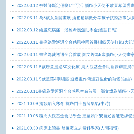
2022.03.12 被醫師斷定僅剩1年可活 腦癌小天使不放棄希望辦畫
2022.03.11 為5歲女童開畫展 潘爸爸驕傲分享孩子抗癌故事(人
2022.03.12 繪畫忘病痛 潘盈希獲頒助學金(國語日報)
2022.03.11 畫癌為愛巡迴全台感恩桃園首展腦癌天使打氣(大紀
2022.03.11 畫癌為愛巡迴全台首展 鄭文燦為5歲腦癌小天使畫
2022.03.11 5歲癌童挺過30次化療 周大觀基金會助圓夢辦畫展
2022.03.11 5歲童罹4期腦癌 透過畫作傳達對生命的熱愛(自由)
2022.03.11畫癌為愛巡迴全台感恩生命首展 鄭文燦為腦癌小
2021.10.09 捐款陷入寒冬 抗癌鬥士會師集氣(中時)
2021.10.08 獲周大觀基金會助學金 癌童賴平安自述曾遭教練體
2021.09.30 病床上讀書 翁俊彥立志當科學家(人間福報)