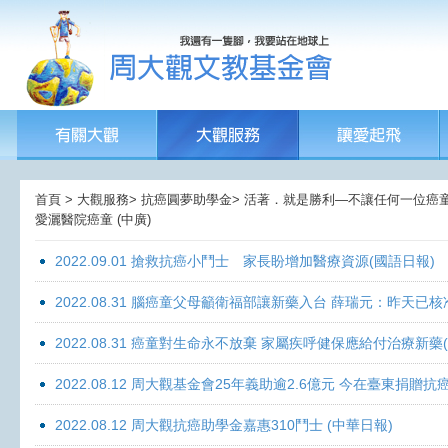
首頁 > 大觀服務> 抗癌圓夢助學金> 活著．就是勝利—不讓任何一位癌童孤獨
愛灑醫院癌童 (中廣)
2022.09.01 搶救抗癌小鬥士 家長盼增加醫療資源(國語日報)
2022.08.31 腦癌童父母籲衛福部讓新藥入台 薛瑞元：昨天已核
2022.08.31 癌童對生命永不放棄 家屬疾呼健保應給付治療新藥
2022.08.12 周大觀基金會25年義助逾2.6億元 今在臺東捐
2022.08.12 周大觀抗癌助學金嘉惠310鬥士 (中華日報)