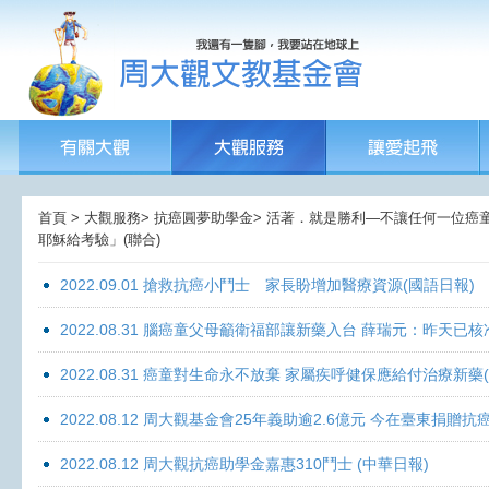
首頁 > 大觀服務> 抗癌圓夢助學金> 活著．就是勝利—不讓任何一位癌童孤獨
耶穌給考驗」(聯合)
2022.09.01 搶救抗癌小鬥士 家長盼增加醫療資源(國語日報)
2022.08.31 腦癌童父母籲衛福部讓新藥入台 薛瑞元：昨天已核
2022.08.31 癌童對生命永不放棄 家屬疾呼健保應給付治療新藥
2022.08.12 周大觀基金會25年義助逾2.6億元 今在臺東捐
2022.08.12 周大觀抗癌助學金嘉惠310鬥士 (中華日報)