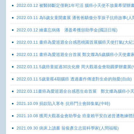
2022.03.12 被醫師斷定僅剩1年可活 腦癌小天使不放棄希望辦畫
2022.03.11 為5歲女童開畫展 潘爸爸驕傲分享孩子抗癌故事(人
2022.03.12 繪畫忘病痛 潘盈希獲頒助學金(國語日報)
2022.03.11 畫癌為愛巡迴全台感恩桃園首展腦癌天使打氣(大紀
2022.03.11 畫癌為愛巡迴全台首展 鄭文燦為5歲腦癌小天使畫
2022.03.11 5歲癌童挺過30次化療 周大觀基金會助圓夢辦畫展
2022.03.11 5歲童罹4期腦癌 透過畫作傳達對生命的熱愛(自由)
2022.03.11畫癌為愛巡迴全台感恩生命首展 鄭文燦為腦癌小
2021.10.09 捐款陷入寒冬 抗癌鬥士會師集氣(中時)
2021.10.08 獲周大觀基金會助學金 癌童賴平安自述曾遭教練體
2021.09.30 病床上讀書 翁俊彥立志當科學家(人間福報)