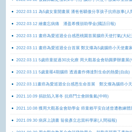
2022.03.11 為5歲女童開畫展 潘爸爸驕傲分享孩子抗癌故事(人
2022.03.12 繪畫忘病痛 潘盈希獲頒助學金(國語日報)
2022.03.11 畫癌為愛巡迴全台感恩桃園首展腦癌天使打氣(大紀
2022.03.11 畫癌為愛巡迴全台首展 鄭文燦為5歲腦癌小天使畫
2022.03.11 5歲癌童挺過30次化療 周大觀基金會助圓夢辦畫展
2022.03.11 5歲童罹4期腦癌 透過畫作傳達對生命的熱愛(自由)
2022.03.11畫癌為愛巡迴全台感恩生命首展 鄭文燦為腦癌小
2021.10.09 捐款陷入寒冬 抗癌鬥士會師集氣(中時)
2021.10.08 獲周大觀基金會助學金 癌童賴平安自述曾遭教練體
2021.09.30 病床上讀書 翁俊彥立志當科學家(人間福報)