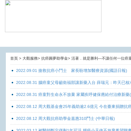
首頁 > 大觀服務> 抗癌圓夢助學金> 活著．就是勝利—不讓任何一位癌童孤獨面
2022.09.01 搶救抗癌小鬥士 家長盼增加醫療資源(國語日報)
2022.08.31 腦癌童父母籲衛福部讓新藥入台 薛瑞元：昨天已核
2022.08.31 癌童對生命永不放棄 家屬疾呼健保應給付治療新藥
2022.08.12 周大觀基金會25年義助逾2.6億元 今在臺東捐
2022.08.12 周大觀抗癌助學金嘉惠310鬥士 (中華日報)
2022.03.12 被醫師斷定僅剩1年可活 腦癌小天使不放棄希望辦畫