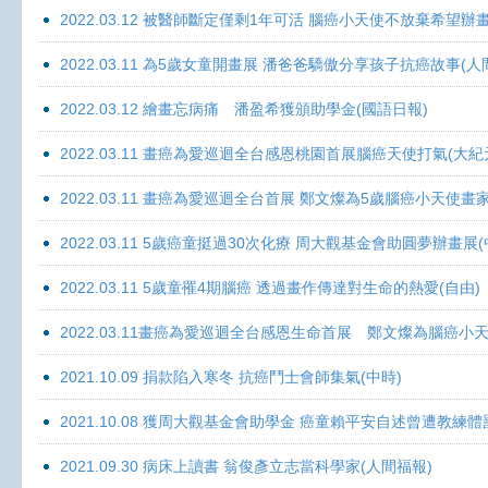
2022.03.12 被醫師斷定僅剩1年可活 腦癌小天使不放棄希望辦畫
2022.03.11 為5歲女童開畫展 潘爸爸驕傲分享孩子抗癌故事(人
2022.03.12 繪畫忘病痛 潘盈希獲頒助學金(國語日報)
2022.03.11 畫癌為愛巡迴全台感恩桃園首展腦癌天使打氣(大紀
2022.03.11 畫癌為愛巡迴全台首展 鄭文燦為5歲腦癌小天使畫
2022.03.11 5歲癌童挺過30次化療 周大觀基金會助圓夢辦畫展
2022.03.11 5歲童罹4期腦癌 透過畫作傳達對生命的熱愛(自由)
2022.03.11畫癌為愛巡迴全台感恩生命首展 鄭文燦為腦癌小
2021.10.09 捐款陷入寒冬 抗癌鬥士會師集氣(中時)
2021.10.08 獲周大觀基金會助學金 癌童賴平安自述曾遭教練體
2021.09.30 病床上讀書 翁俊彥立志當科學家(人間福報)