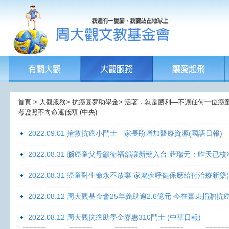
首頁 > 大觀服務> 抗癌圓夢助學金> 活著．就是勝利—不讓任何一位癌童孤獨
考證照不向命運低頭 (中央)
2022.09.01 搶救抗癌小鬥士 家長盼增加醫療資源(國語日報)
2022.08.31 腦癌童父母籲衛福部讓新藥入台 薛瑞元：昨天已核
2022.08.31 癌童對生命永不放棄 家屬疾呼健保應給付治療新藥
2022.08.12 周大觀基金會25年義助逾2.6億元 今在臺東捐
2022.08.12 周大觀抗癌助學金嘉惠310鬥士 (中華日報)