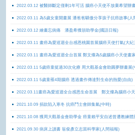
2022.03.12 被醫師斷定僅剩1年可活 腦癌小天使不放棄希望辦畫
2022.03.11 為5歲女童開畫展 潘爸爸驕傲分享孩子抗癌故事(人
2022.03.12 繪畫忘病痛 潘盈希獲頒助學金(國語日報)
2022.03.11 畫癌為愛巡迴全台感恩桃園首展腦癌天使打氣(大紀
2022.03.11 畫癌為愛巡迴全台首展 鄭文燦為5歲腦癌小天使畫
2022.03.11 5歲癌童挺過30次化療 周大觀基金會助圓夢辦畫展
2022.03.11 5歲童罹4期腦癌 透過畫作傳達對生命的熱愛(自由)
2022.03.11畫癌為愛巡迴全台感恩生命首展 鄭文燦為腦癌小
2021.10.09 捐款陷入寒冬 抗癌鬥士會師集氣(中時)
2021.10.08 獲周大觀基金會助學金 癌童賴平安自述曾遭教練體
2021.09.30 病床上讀書 翁俊彥立志當科學家(人間福報)