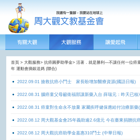
首頁 > 大觀服務> 抗癌圓夢助學金> 活著．就是勝利—不讓任何一位癌童孤獨
年 運動會摘銀送媽 (聯合)
2022.09.01 搶救抗癌小鬥士 家長盼增加醫療資源(國語日報)
2022.08.31 腦癌童父母籲衛福部讓新藥入台 薛瑞元：昨天已核
2022.08.31 癌童對生命永不放棄 家屬疾呼健保應給付治療新藥
2022.08.12 周大觀基金會25年義助逾2.6億元 今在臺東捐
2022.08.12 周大觀抗癌助學金嘉惠310鬥士 (中華日報)