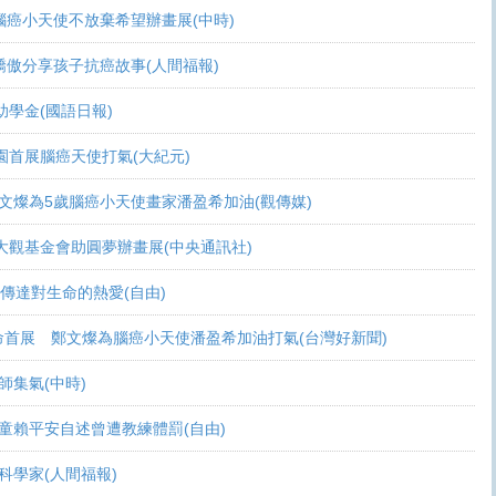
活 腦癌小天使不放棄希望辦畫展(中時)
爸爸驕傲分享孩子抗癌故事(人間福報)
頒助學金(國語日報)
恩桃園首展腦癌天使打氣(大紀元)
展 鄭文燦為5歲腦癌小天使畫家潘盈希加油(觀傳媒)
療 周大觀基金會助圓夢辦畫展(中央通訊社)
畫作傳達對生命的熱愛(自由)
恩生命首展 鄭文燦為腦癌小天使潘盈希加油打氣(台灣好新聞)
會師集氣(中時)
金 癌童賴平安自述曾遭教練體罰(自由)
當科學家(人間福報)