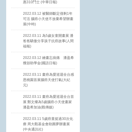
惠310鬥士 (中華日報)
2022.03.12 被醫師斷定僅剩1年
可活 腦癌小天使不放棄希望辦畫
展(中時)
2022.03.11 為5歲女童開畫展 潘
爸爸驕傲分享孩子抗癌故事(人間
福報)
2022.03.12 繪畫忘病痛 潘盈希
獲頒助學金(國語日報)
2022.03.11 畫癌為愛巡迴全台感
恩桃園首展腦癌天使打氣(大紀
元)
2022.03.11 畫癌為愛巡迴全台首
展 鄭文燦為5歲腦癌小天使畫家
潘盈希加油(觀傳媒)
2022.03.11 5歲癌童挺過30次化
療 周大觀基金會助圓夢辦畫展
(中央通訊社)