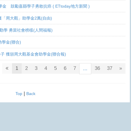
學金 鼓勵嘉縣學子勇敢抗癌 ( ETtoday地方新聞 )
 各獲「周大觀」助學金2萬(自由)
癌生勤學 勇當社會榜樣(人間福報)
觀助學金(聯合)
鬥士學子 獲頒周大觀基金會助學金(聯合報)
1
2
3
4
5
6
7
36
37
»
...
|
Top
Back