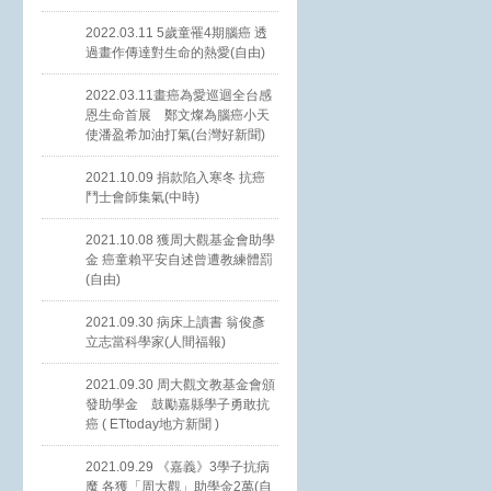
2022.03.11 5歲童罹4期腦癌 透
過畫作傳達對生命的熱愛(自由)
2022.03.11畫癌為愛巡迴全台感
恩生命首展 鄭文燦為腦癌小天
使潘盈希加油打氣(台灣好新聞)
2021.10.09 捐款陷入寒冬 抗癌
鬥士會師集氣(中時)
2021.10.08 獲周大觀基金會助學
金 癌童賴平安自述曾遭教練體罰
(自由)
2021.09.30 病床上讀書 翁俊彥
立志當科學家(人間福報)
2021.09.30 周大觀文教基金會頒
發助學金 鼓勵嘉縣學子勇敢抗
癌 ( ETtoday地方新聞 )
2021.09.29 《嘉義》3學子抗病
魔 各獲「周大觀」助學金2萬(自