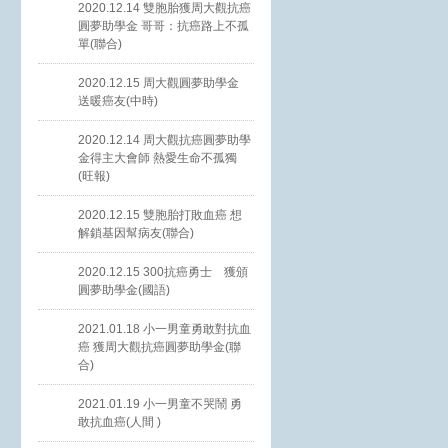
2020.12.14 雙胞胎獲周大觀抗癌
圓夢助學金 哥哥：抗癌路上不孤
單(聯合)
2020.12.15 周大觀圓夢助學金
送暖癌友(中時)
2020.12.14 周大觀抗癌圓夢助學
金得主大會師 熱愛生命不孤獨
(旺報)
2020.12.15 雙胞胎打敗血癌 想
解鎖基因幫病友(聯合)
2020.12.15 300抗癌勇士 獲頒
圓夢助學金(國語)
2021.01.18 小一男童勇敢對抗血
癌 獲周大觀抗癌圓夢助學金(聯
合)
2021.01.19 小一男童不哭鬧 勇
敢抗血癌(人間 )