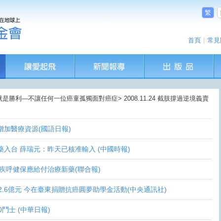
繁
首頁
|
常見
就是勝利—不讓任何一位癌童孤獨面對癌症> 2008.11.24 截肢撐過逆境義賣
盼增加醫療資源(國語日報)
讓新藥入台 薛瑞元：昨天已核准輸入 (中國時報)
 家屬疾呼健保應給付治療新藥(聯合報)
義助逾2.6億元 今在臺東捐贈抗癌圓夢助學金活動(中央通訊社)
0鬥士 (中華日報)