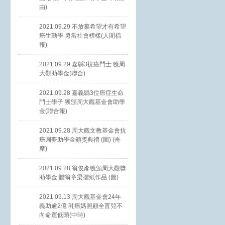
由)
2021.09.29 不放棄希望才有希望
癌生勤學 勇當社會榜樣(人間福
報)
2021.09.29 嘉縣3抗癌鬥士 獲周
大觀助學金(聯合)
2021.09.28 嘉義縣3位癌症生命
鬥士學子 獲頒周大觀基金會助學
金(聯合報)
2021.09.28 周大觀文教基金會抗
癌圓夢助學金頒獎典禮 (圖) (奇
摩)
2021.09.28 翁俊彥獲頒周大觀獎
助學金 贈翁章梁摺紙作品 (圖)
2021.09.13 周大觀基金會24年
義助逾2億 乳癌媽照顧全盲兒不
向命運低頭(中時)