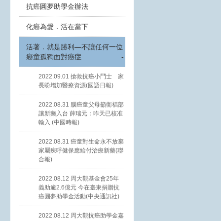
抗癌圓夢助學金辦法
化癌為愛．活在當下
活著．就是勝利—不讓任何一位
癌童孤獨面對癌症
-
2022.09.01 搶救抗癌小鬥士 家
長盼增加醫療資源(國語日報)
2022.08.31 腦癌童父母籲衛福部
讓新藥入台 薛瑞元：昨天已核准
輸入 (中國時報)
2022.08.31 癌童對生命永不放棄
家屬疾呼健保應給付治療新藥(聯
合報)
2022.08.12 周大觀基金會25年
義助逾2.6億元 今在臺東捐贈抗
癌圓夢助學金活動(中央通訊社)
2022.08.12 周大觀抗癌助學金嘉