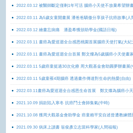
2022.03.12 被醫師斷定僅剩1年可活 腦癌小天使不放棄希望辦畫
2022.03.11 為5歲女童開畫展 潘爸爸驕傲分享孩子抗癌故事(人
2022.03.12 繪畫忘病痛 潘盈希獲頒助學金(國語日報)
2022.03.11 畫癌為愛巡迴全台感恩桃園首展腦癌天使打氣(大紀
2022.03.11 畫癌為愛巡迴全台首展 鄭文燦為5歲腦癌小天使畫
2022.03.11 5歲癌童挺過30次化療 周大觀基金會助圓夢辦畫展
2022.03.11 5歲童罹4期腦癌 透過畫作傳達對生命的熱愛(自由)
2022.03.11畫癌為愛巡迴全台感恩生命首展 鄭文燦為腦癌小
2021.10.09 捐款陷入寒冬 抗癌鬥士會師集氣(中時)
2021.10.08 獲周大觀基金會助學金 癌童賴平安自述曾遭教練體
2021.09.30 病床上讀書 翁俊彥立志當科學家(人間福報)