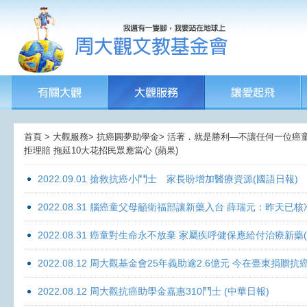
首頁 > 大觀服務> 抗癌圓夢助學金> 活著．就是勝利—不讓任何一位癌童孤獨
拒理賠 拖延10大花招民眾應當心 (蘋果)
2022.09.01 搶救抗癌小鬥士 家長盼增加醫療資源(國語日報)
2022.08.31 腦癌童父母籲衛福部讓新藥入台 薛瑞元：昨天已核
2022.08.31 癌童對生命永不放棄 家屬疾呼健保應給付治療新藥
2022.08.12 周大觀基金會25年義助逾2.6億元 今在臺東捐
2022.08.12 周大觀抗癌助學金嘉惠310鬥士 (中華日報)