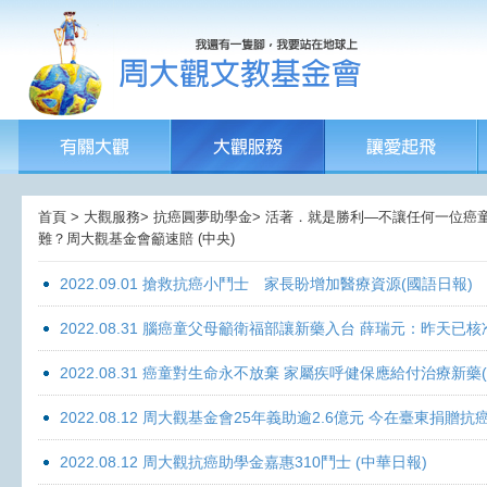
首頁 > 大觀服務> 抗癌圓夢助學金> 活著．就是勝利—不讓任何一位癌童孤獨
難？周大觀基金會籲速賠 (中央)
2022.09.01 搶救抗癌小鬥士 家長盼增加醫療資源(國語日報)
2022.08.31 腦癌童父母籲衛福部讓新藥入台 薛瑞元：昨天已核
2022.08.31 癌童對生命永不放棄 家屬疾呼健保應給付治療新藥
2022.08.12 周大觀基金會25年義助逾2.6億元 今在臺東捐
2022.08.12 周大觀抗癌助學金嘉惠310鬥士 (中華日報)