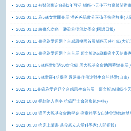
2022.03.12 被醫師斷定僅剩1年可活 腦癌小天使不放棄希望辦畫
2022.03.11 為5歲女童開畫展 潘爸爸驕傲分享孩子抗癌故事(人
2022.03.12 繪畫忘病痛 潘盈希獲頒助學金(國語日報)
2022.03.11 畫癌為愛巡迴全台感恩桃園首展腦癌天使打氣(大紀
2022.03.11 畫癌為愛巡迴全台首展 鄭文燦為5歲腦癌小天使畫
2022.03.11 5歲癌童挺過30次化療 周大觀基金會助圓夢辦畫展
2022.03.11 5歲童罹4期腦癌 透過畫作傳達對生命的熱愛(自由)
2022.03.11畫癌為愛巡迴全台感恩生命首展 鄭文燦為腦癌小
2021.10.09 捐款陷入寒冬 抗癌鬥士會師集氣(中時)
2021.10.08 獲周大觀基金會助學金 癌童賴平安自述曾遭教練體
2021.09.30 病床上讀書 翁俊彥立志當科學家(人間福報)