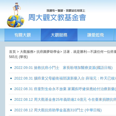
首頁 > 大觀服務> 抗癌圓夢助學金> 活著．就是勝利—不讓任何一位癌童孤獨
565元 (華視)
2022.09.01 搶救抗癌小鬥士 家長盼增加醫療資源(國語日報)
2022.08.31 腦癌童父母籲衛福部讓新藥入台 薛瑞元：昨天已核
2022.08.31 癌童對生命永不放棄 家屬疾呼健保應給付治療新藥
2022.08.12 周大觀基金會25年義助逾2.6億元 今在臺東捐
2022.08.12 周大觀抗癌助學金嘉惠310鬥士 (中華日報)