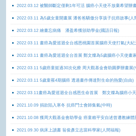
2022.03.12 被醫師斷定僅剩1年可活 腦癌小天使不放棄希望辦畫
2022.03.11 為5歲女童開畫展 潘爸爸驕傲分享孩子抗癌故事(人
2022.03.12 繪畫忘病痛 潘盈希獲頒助學金(國語日報)
2022.03.11 畫癌為愛巡迴全台感恩桃園首展腦癌天使打氣(大紀
2022.03.11 畫癌為愛巡迴全台首展 鄭文燦為5歲腦癌小天使畫
2022.03.11 5歲癌童挺過30次化療 周大觀基金會助圓夢辦畫展
2022.03.11 5歲童罹4期腦癌 透過畫作傳達對生命的熱愛(自由)
2022.03.11畫癌為愛巡迴全台感恩生命首展 鄭文燦為腦癌小
2021.10.09 捐款陷入寒冬 抗癌鬥士會師集氣(中時)
2021.10.08 獲周大觀基金會助學金 癌童賴平安自述曾遭教練體
2021.09.30 病床上讀書 翁俊彥立志當科學家(人間福報)