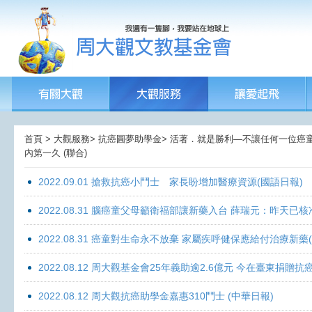
首頁 > 大觀服務> 抗癌圓夢助學金> 活著．就是勝利—不讓任何一位癌童孤獨
內第一久 (聯合)
2022.09.01 搶救抗癌小鬥士 家長盼增加醫療資源(國語日報)
2022.08.31 腦癌童父母籲衛福部讓新藥入台 薛瑞元：昨天已核
2022.08.31 癌童對生命永不放棄 家屬疾呼健保應給付治療新藥
2022.08.12 周大觀基金會25年義助逾2.6億元 今在臺東捐
2022.08.12 周大觀抗癌助學金嘉惠310鬥士 (中華日報)