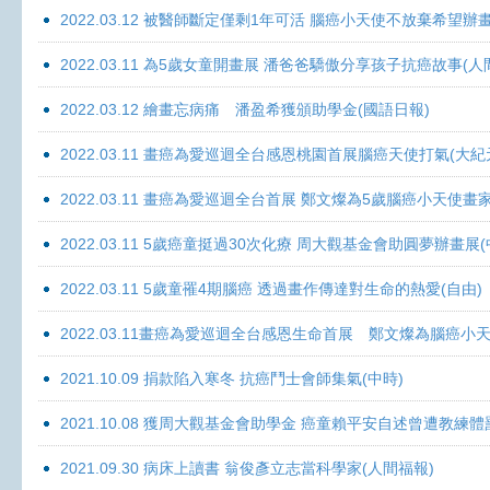
2022.03.12 被醫師斷定僅剩1年可活 腦癌小天使不放棄希望辦畫
2022.03.11 為5歲女童開畫展 潘爸爸驕傲分享孩子抗癌故事(人
2022.03.12 繪畫忘病痛 潘盈希獲頒助學金(國語日報)
2022.03.11 畫癌為愛巡迴全台感恩桃園首展腦癌天使打氣(大紀
2022.03.11 畫癌為愛巡迴全台首展 鄭文燦為5歲腦癌小天使畫
2022.03.11 5歲癌童挺過30次化療 周大觀基金會助圓夢辦畫展
2022.03.11 5歲童罹4期腦癌 透過畫作傳達對生命的熱愛(自由)
2022.03.11畫癌為愛巡迴全台感恩生命首展 鄭文燦為腦癌小
2021.10.09 捐款陷入寒冬 抗癌鬥士會師集氣(中時)
2021.10.08 獲周大觀基金會助學金 癌童賴平安自述曾遭教練體
2021.09.30 病床上讀書 翁俊彥立志當科學家(人間福報)