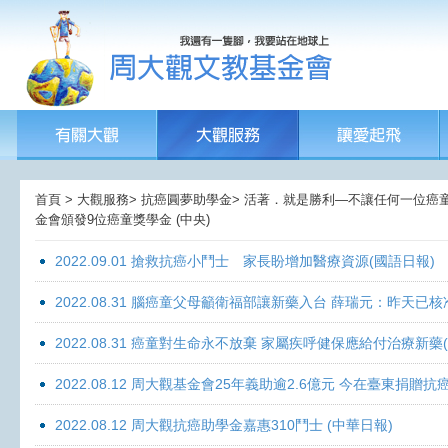
首頁 > 大觀服務> 抗癌圓夢助學金> 活著．就是勝利—不讓任何一位癌童孤獨
金會頒發9位癌童獎學金 (中央)
2022.09.01 搶救抗癌小鬥士 家長盼增加醫療資源(國語日報)
2022.08.31 腦癌童父母籲衛福部讓新藥入台 薛瑞元：昨天已核
2022.08.31 癌童對生命永不放棄 家屬疾呼健保應給付治療新藥
2022.08.12 周大觀基金會25年義助逾2.6億元 今在臺東捐
2022.08.12 周大觀抗癌助學金嘉惠310鬥士 (中華日報)