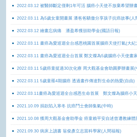
2022.03.12 被醫師斷定僅剩1年可活 腦癌小天使不放棄希望辦畫
2022.03.11 為5歲女童開畫展 潘爸爸驕傲分享孩子抗癌故事(人
2022.03.12 繪畫忘病痛 潘盈希獲頒助學金(國語日報)
2022.03.11 畫癌為愛巡迴全台感恩桃園首展腦癌天使打氣(大紀
2022.03.11 畫癌為愛巡迴全台首展 鄭文燦為5歲腦癌小天使畫
2022.03.11 5歲癌童挺過30次化療 周大觀基金會助圓夢辦畫展
2022.03.11 5歲童罹4期腦癌 透過畫作傳達對生命的熱愛(自由)
2022.03.11畫癌為愛巡迴全台感恩生命首展 鄭文燦為腦癌小
2021.10.09 捐款陷入寒冬 抗癌鬥士會師集氣(中時)
2021.10.08 獲周大觀基金會助學金 癌童賴平安自述曾遭教練體
2021.09.30 病床上讀書 翁俊彥立志當科學家(人間福報)