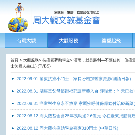
首頁 > 大觀服務> 抗癌圓夢助學金> 活著．就是勝利—不讓任何一位癌童孤獨
士笑看人生(上) (TVBS)
2022.09.01 搶救抗癌小鬥士 家長盼增加醫療資源(國語日報)
2022.08.31 腦癌童父母籲衛福部讓新藥入台 薛瑞元：昨天已核
2022.08.31 癌童對生命永不放棄 家屬疾呼健保應給付治療新藥
2022.08.12 周大觀基金會25年義助逾2.6億元 今在臺東捐
2022.08.12 周大觀抗癌助學金嘉惠310鬥士 (中華日報)