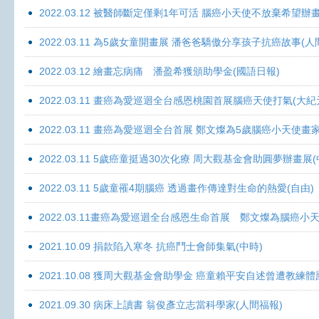
2022.03.12 被醫師斷定僅剩1年可活 腦癌小天使不放棄希望辦畫
2022.03.11 為5歲女童開畫展 潘爸爸驕傲分享孩子抗癌故事(人
2022.03.12 繪畫忘病痛 潘盈希獲頒助學金(國語日報)
2022.03.11 畫癌為愛巡迴全台感恩桃園首展腦癌天使打氣(大紀
2022.03.11 畫癌為愛巡迴全台首展 鄭文燦為5歲腦癌小天使畫
2022.03.11 5歲癌童挺過30次化療 周大觀基金會助圓夢辦畫展
2022.03.11 5歲童罹4期腦癌 透過畫作傳達對生命的熱愛(自由)
2022.03.11畫癌為愛巡迴全台感恩生命首展 鄭文燦為腦癌小
2021.10.09 捐款陷入寒冬 抗癌鬥士會師集氣(中時)
2021.10.08 獲周大觀基金會助學金 癌童賴平安自述曾遭教練體
2021.09.30 病床上讀書 翁俊彥立志當科學家(人間福報)