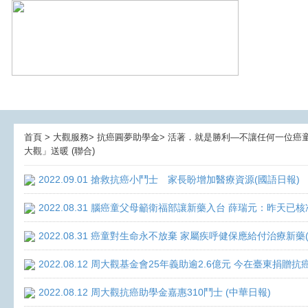
首頁 > 大觀服務> 抗癌圓夢助學金> 活著．就是勝利—不讓任何一位癌童孤獨
大觀」送暖 (聯合)
2022.09.01 搶救抗癌小鬥士 家長盼增加醫療資源(國語日報)
2022.08.31 腦癌童父母籲衛福部讓新藥入台 薛瑞元：昨天已核
2022.08.31 癌童對生命永不放棄 家屬疾呼健保應給付治療新藥
2022.08.12 周大觀基金會25年義助逾2.6億元 今在臺東捐
2022.08.12 周大觀抗癌助學金嘉惠310鬥士 (中華日報)