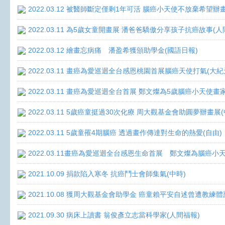
2022.03.12 被醫師斷定僅剩1年可活 腦癌小天使不放棄希望辦畫
2022.03.11 為5歲女童開畫展 潘爸爸驕傲分享孩子抗癌故事(人
2022.03.12 繪畫忘病痛 潘盈希獲頒助學金(國語日報)
2022.03.11 畫癌為愛巡迴全台感恩桃園首展腦癌天使打氣(大紀
2022.03.11 畫癌為愛巡迴全台首展 鄭文燦為5歲腦癌小天使畫
2022.03.11 5歲癌童挺過30次化療 周大觀基金會助圓夢辦畫展
2022.03.11 5歲童罹4期腦癌 透過畫作傳達對生命的熱愛(自由)
2022.03.11畫癌為愛巡迴全台感恩生命首展 鄭文燦為腦癌小
2021.10.09 捐款陷入寒冬 抗癌鬥士會師集氣(中時)
2021.10.08 獲周大觀基金會助學金 癌童賴平安自述曾遭教練體
2021.09.30 病床上讀書 翁俊彥立志當科學家(人間福報)