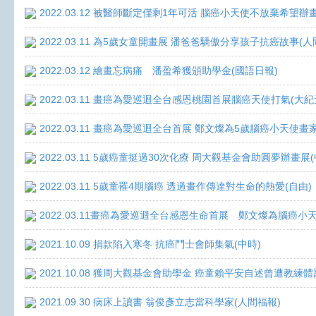
2022.03.12 被醫師斷定僅剩1年可活 腦癌小天使不放棄希望辦畫
2022.03.11 為5歲女童開畫展 潘爸爸驕傲分享孩子抗癌故事(人
2022.03.12 繪畫忘病痛 潘盈希獲頒助學金(國語日報)
2022.03.11 畫癌為愛巡迴全台感恩桃園首展腦癌天使打氣(大紀
2022.03.11 畫癌為愛巡迴全台首展 鄭文燦為5歲腦癌小天使畫
2022.03.11 5歲癌童挺過30次化療 周大觀基金會助圓夢辦畫展
2022.03.11 5歲童罹4期腦癌 透過畫作傳達對生命的熱愛(自由)
2022.03.11畫癌為愛巡迴全台感恩生命首展 鄭文燦為腦癌小
2021.10.09 捐款陷入寒冬 抗癌鬥士會師集氣(中時)
2021.10.08 獲周大觀基金會助學金 癌童賴平安自述曾遭教練體
2021.09.30 病床上讀書 翁俊彥立志當科學家(人間福報)