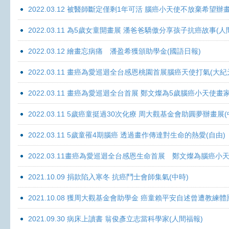
2022.03.12 被醫師斷定僅剩1年可活 腦癌小天使不放棄希望辦畫
2022.03.11 為5歲女童開畫展 潘爸爸驕傲分享孩子抗癌故事(人
2022.03.12 繪畫忘病痛 潘盈希獲頒助學金(國語日報)
2022.03.11 畫癌為愛巡迴全台感恩桃園首展腦癌天使打氣(大紀
2022.03.11 畫癌為愛巡迴全台首展 鄭文燦為5歲腦癌小天使畫
2022.03.11 5歲癌童挺過30次化療 周大觀基金會助圓夢辦畫展
2022.03.11 5歲童罹4期腦癌 透過畫作傳達對生命的熱愛(自由)
2022.03.11畫癌為愛巡迴全台感恩生命首展 鄭文燦為腦癌小
2021.10.09 捐款陷入寒冬 抗癌鬥士會師集氣(中時)
2021.10.08 獲周大觀基金會助學金 癌童賴平安自述曾遭教練體
2021.09.30 病床上讀書 翁俊彥立志當科學家(人間福報)