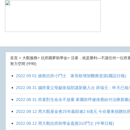
首頁 > 大觀服務> 抗癌圓夢助學金> 活著．就是勝利—不讓任何一位癌童孤獨
努力空間 (中時)
2022.09.01 搶救抗癌小鬥士 家長盼增加醫療資源(國語日報)
2022.08.31 腦癌童父母籲衛福部讓新藥入台 薛瑞元：昨天已核
2022.08.31 癌童對生命永不放棄 家屬疾呼健保應給付治療新藥
2022.08.12 周大觀基金會25年義助逾2.6億元 今在臺東捐
2022.08.12 周大觀抗癌助學金嘉惠310鬥士 (中華日報)