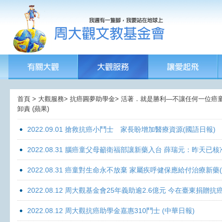
首頁 > 大觀服務> 抗癌圓夢助學金> 活著．就是勝利—不讓任何一位癌童孤獨
卸責 (蘋果)
2022.09.01 搶救抗癌小鬥士 家長盼增加醫療資源(國語日報)
2022.08.31 腦癌童父母籲衛福部讓新藥入台 薛瑞元：昨天已核
2022.08.31 癌童對生命永不放棄 家屬疾呼健保應給付治療新藥
2022.08.12 周大觀基金會25年義助逾2.6億元 今在臺東捐
2022.08.12 周大觀抗癌助學金嘉惠310鬥士 (中華日報)