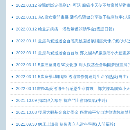
2022.03.12 被醫師斷定僅剩1年可活 腦癌小天使不放棄希望辦畫
2022.03.11 為5歲女童開畫展 潘爸爸驕傲分享孩子抗癌故事(人
2022.03.12 繪畫忘病痛 潘盈希獲頒助學金(國語日報)
2022.03.11 畫癌為愛巡迴全台感恩桃園首展腦癌天使打氣(大紀
2022.03.11 畫癌為愛巡迴全台首展 鄭文燦為5歲腦癌小天使畫
2022.03.11 5歲癌童挺過30次化療 周大觀基金會助圓夢辦畫展
2022.03.11 5歲童罹4期腦癌 透過畫作傳達對生命的熱愛(自由)
2022.03.11畫癌為愛巡迴全台感恩生命首展 鄭文燦為腦癌小
2021.10.09 捐款陷入寒冬 抗癌鬥士會師集氣(中時)
2021.10.08 獲周大觀基金會助學金 癌童賴平安自述曾遭教練體
2021.09.30 病床上讀書 翁俊彥立志當科學家(人間福報)