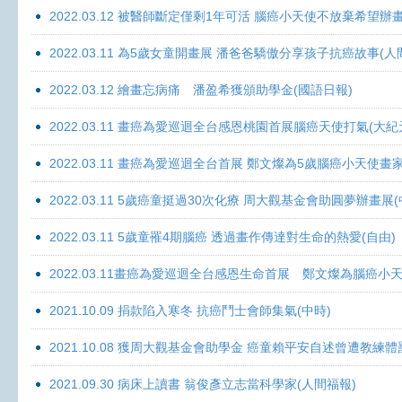
2022.03.12 被醫師斷定僅剩1年可活 腦癌小天使不放棄希望辦畫
2022.03.11 為5歲女童開畫展 潘爸爸驕傲分享孩子抗癌故事(人
2022.03.12 繪畫忘病痛 潘盈希獲頒助學金(國語日報)
2022.03.11 畫癌為愛巡迴全台感恩桃園首展腦癌天使打氣(大紀
2022.03.11 畫癌為愛巡迴全台首展 鄭文燦為5歲腦癌小天使畫
2022.03.11 5歲癌童挺過30次化療 周大觀基金會助圓夢辦畫展
2022.03.11 5歲童罹4期腦癌 透過畫作傳達對生命的熱愛(自由)
2022.03.11畫癌為愛巡迴全台感恩生命首展 鄭文燦為腦癌小
2021.10.09 捐款陷入寒冬 抗癌鬥士會師集氣(中時)
2021.10.08 獲周大觀基金會助學金 癌童賴平安自述曾遭教練體
2021.09.30 病床上讀書 翁俊彥立志當科學家(人間福報)