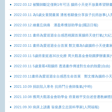
2022.03.12 被醫師斷定僅剩1年可活 腦癌小天使不放棄希望辦畫
2022.03.11 為5歲女童開畫展 潘爸爸驕傲分享孩子抗癌故事(人
2022.03.12 繪畫忘病痛 潘盈希獲頒助學金(國語日報)
2022.03.11 畫癌為愛巡迴全台感恩桃園首展腦癌天使打氣(大紀
2022.03.11 畫癌為愛巡迴全台首展 鄭文燦為5歲腦癌小天使畫
2022.03.11 5歲癌童挺過30次化療 周大觀基金會助圓夢辦畫展
2022.03.11 5歲童罹4期腦癌 透過畫作傳達對生命的熱愛(自由)
2022.03.11畫癌為愛巡迴全台感恩生命首展 鄭文燦為腦癌小
2021.10.09 捐款陷入寒冬 抗癌鬥士會師集氣(中時)
2021.10.08 獲周大觀基金會助學金 癌童賴平安自述曾遭教練體
2021.09.30 病床上讀書 翁俊彥立志當科學家(人間福報)