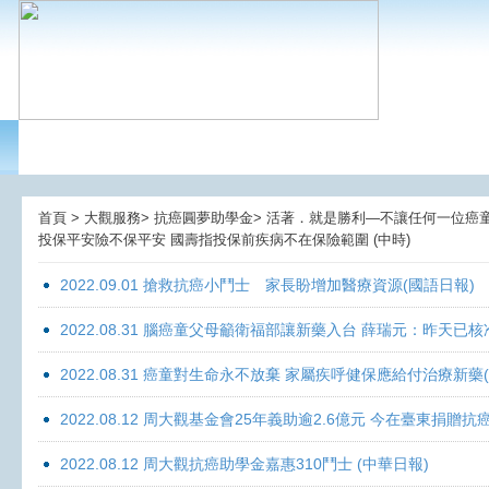
首頁 > 大觀服務> 抗癌圓夢助學金> 活著．就是勝利—不讓任何一位癌童孤獨
投保平安險不保平安 國壽指投保前疾病不在保險範圍 (中時)
2022.09.01 搶救抗癌小鬥士 家長盼增加醫療資源(國語日報)
2022.08.31 腦癌童父母籲衛福部讓新藥入台 薛瑞元：昨天已核
2022.08.31 癌童對生命永不放棄 家屬疾呼健保應給付治療新藥
2022.08.12 周大觀基金會25年義助逾2.6億元 今在臺東捐
2022.08.12 周大觀抗癌助學金嘉惠310鬥士 (中華日報)