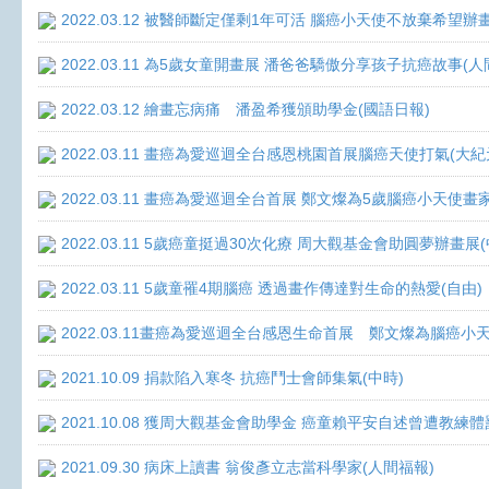
2022.03.12 被醫師斷定僅剩1年可活 腦癌小天使不放棄希望辦畫
2022.03.11 為5歲女童開畫展 潘爸爸驕傲分享孩子抗癌故事(人
2022.03.12 繪畫忘病痛 潘盈希獲頒助學金(國語日報)
2022.03.11 畫癌為愛巡迴全台感恩桃園首展腦癌天使打氣(大紀
2022.03.11 畫癌為愛巡迴全台首展 鄭文燦為5歲腦癌小天使畫
2022.03.11 5歲癌童挺過30次化療 周大觀基金會助圓夢辦畫展
2022.03.11 5歲童罹4期腦癌 透過畫作傳達對生命的熱愛(自由)
2022.03.11畫癌為愛巡迴全台感恩生命首展 鄭文燦為腦癌小
2021.10.09 捐款陷入寒冬 抗癌鬥士會師集氣(中時)
2021.10.08 獲周大觀基金會助學金 癌童賴平安自述曾遭教練體
2021.09.30 病床上讀書 翁俊彥立志當科學家(人間福報)