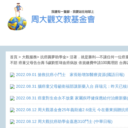
首頁 > 大觀服務> 抗癌圓夢助學金> 活著．就是勝利—不讓任何一位癌童孤獨
不賠 癌童父母告台壽 5歲劉哲瑋血癌病故 依規繳費申請100萬理賠 台壽以
2022.09.01 搶救抗癌小鬥士 家長盼增加醫療資源(國語日報)
2022.08.31 腦癌童父母籲衛福部讓新藥入台 薛瑞元：昨天已核
2022.08.31 癌童對生命永不放棄 家屬疾呼健保應給付治療新藥
2022.08.12 周大觀基金會25年義助逾2.6億元 今在臺東捐
2022.08.12 周大觀抗癌助學金嘉惠310鬥士 (中華日報)