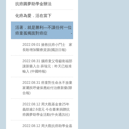
抗癌圓夢助學金辦法
化癌為愛．活在當下
活著．就是勝利—不讓任何一位
癌童孤獨面對癌症
-
2022.09.01 搶救抗癌小鬥士 家
長盼增加醫療資源(國語日報)
2022.08.31 腦癌童父母籲衛福部
讓新藥入台 薛瑞元：昨天已核准
輸入 (中國時報)
2022.08.31 癌童對生命永不放棄
家屬疾呼健保應給付治療新藥(聯
合報)
2022.08.12 周大觀基金會25年
義助逾2.6億元 今在臺東捐贈抗
癌圓夢助學金活動(中央通訊社)
2022.08.12 周大觀抗癌助學金嘉