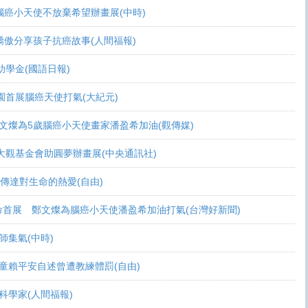
活 腦癌小天使不放棄希望辦畫展(中時)
爸爸驕傲分享孩子抗癌故事(人間福報)
頒助學金(國語日報)
恩桃園首展腦癌天使打氣(大紀元)
展 鄭文燦為5歲腦癌小天使畫家潘盈希加油(觀傳媒)
療 周大觀基金會助圓夢辦畫展(中央通訊社)
畫作傳達對生命的熱愛(自由)
恩生命首展 鄭文燦為腦癌小天使潘盈希加油打氣(台灣好新聞)
會師集氣(中時)
金 癌童賴平安自述曾遭教練體罰(自由)
當科學家(人間福報)