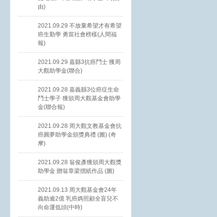
由)
2021.09.29 不放棄希望才有希望
癌生勤學 勇當社會榜樣(人間福
報)
2021.09.29 嘉縣3抗癌鬥士 獲周
大觀助學金(聯合)
2021.09.28 嘉義縣3位癌症生命
鬥士學子 獲頒周大觀基金會助學
金(聯合報)
2021.09.28 周大觀文教基金會抗
癌圓夢助學金頒獎典禮 (圖) (奇
摩)
2021.09.28 翁俊彥獲頒周大觀獎
助學金 贈翁章梁摺紙作品 (圖)
2021.09.13 周大觀基金會24年
義助逾2億 乳癌媽照顧全盲兒不
向命運低頭(中時)