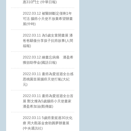
惠310鬥士 (中華日報)
2022.03.12 被醫師斷定僅剩1年
可活 腦癌小天使不放棄希望辦畫
展(中時)
2022.03.11 為5歲女童開畫展 潘
爸爸驕傲分享孩子抗癌故事(人間
福報)
2022.03.12 繪畫忘病痛 潘盈希
獲頒助學金(國語日報)
2022.03.11 畫癌為愛巡迴全台感
恩桃園首展腦癌天使打氣(大紀
元)
2022.03.11 畫癌為愛巡迴全台首
展 鄭文燦為5歲腦癌小天使畫家
潘盈希加油(觀傳媒)
2022.03.11 5歲癌童挺過30次化
療 周大觀基金會助圓夢辦畫展
(中央通訊社)