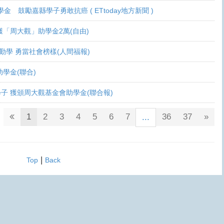
學金 鼓勵嘉縣學子勇敢抗癌 ( ETtoday地方新聞 )
 各獲「周大觀」助學金2萬(自由)
癌生勤學 勇當社會榜樣(人間福報)
觀助學金(聯合)
鬥士學子 獲頒周大觀基金會助學金(聯合報)
1
2
3
4
5
6
7
36
37
»
...
|
Top
Back