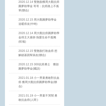
2020.12.14 雙胞胎獲周大觀抗癌
圓夢助學金 哥哥：抗癌路上不孤
單(聯合)
2020.12.15 周大觀圓夢助學金
送暖癌友(中時)
2020.12.14 周大觀抗癌圓夢助學
金得主大會師 熱愛生命不孤獨
(旺報)
2020.12.15 雙胞胎打敗血癌 想
解鎖基因幫病友(聯合)
2020.12.15 300抗癌勇士 獲頒
圓夢助學金(國語)
2021.01.18 小一男童勇敢對抗血
癌 獲周大觀抗癌圓夢助學金(聯
合)
2021.01.19 小一男童不哭鬧 勇
敢抗血癌(人間 )