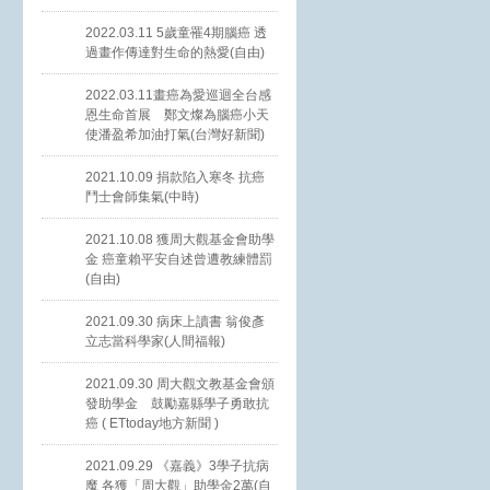
2022.03.11 5歲童罹4期腦癌 透
過畫作傳達對生命的熱愛(自由)
2022.03.11畫癌為愛巡迴全台感
恩生命首展 鄭文燦為腦癌小天
使潘盈希加油打氣(台灣好新聞)
2021.10.09 捐款陷入寒冬 抗癌
鬥士會師集氣(中時)
2021.10.08 獲周大觀基金會助學
金 癌童賴平安自述曾遭教練體罰
(自由)
2021.09.30 病床上讀書 翁俊彥
立志當科學家(人間福報)
2021.09.30 周大觀文教基金會頒
發助學金 鼓勵嘉縣學子勇敢抗
癌 ( ETtoday地方新聞 )
2021.09.29 《嘉義》3學子抗病
魔 各獲「周大觀」助學金2萬(自