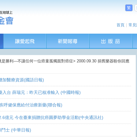
繁
首頁
|
常見
就是勝利—不讓任何一位癌童孤獨面對癌症> 2000.09.30 捐舊樂器盼你回應
盼增加醫療資源(國語日報)
讓新藥入台 薛瑞元：昨天已核准輸入 (中國時報)
 家屬疾呼健保應給付治療新藥(聯合報)
義助逾2.6億元 今在臺東捐贈抗癌圓夢助學金活動(中央通訊社)
0鬥士 (中華日報)