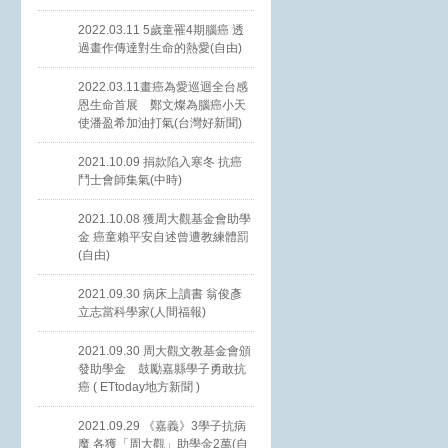
2022.03.11 5歲童罹4期腦癌 透
過畫作傳達對生命的熱愛(自由)
2022.03.11畫癌為愛巡迴全台感
恩生命首展 鄭文燦為腦癌小天
使潘盈希加油打氣(台灣好新聞)
2021.10.09 捐款陷入寒冬 抗癌
鬥士會師集氣(中時)
2021.10.08 獲周大觀基金會助學
金 癌童賴平安自述曾遭教練體罰
(自由)
2021.09.30 病床上讀書 翁俊彥
立志當科學家(人間福報)
2021.09.30 周大觀文教基金會頒
發助學金 鼓勵嘉縣學子勇敢抗
癌 ( ETtoday地方新聞 )
2021.09.29 《嘉義》3學子抗病
魔 各獲「周大觀」助學金2萬(自