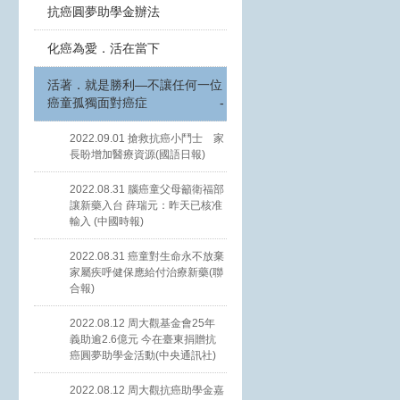
抗癌圓夢助學金辦法
化癌為愛．活在當下
活著．就是勝利—不讓任何一位
癌童孤獨面對癌症
-
2022.09.01 搶救抗癌小鬥士 家
長盼增加醫療資源(國語日報)
2022.08.31 腦癌童父母籲衛福部
讓新藥入台 薛瑞元：昨天已核准
輸入 (中國時報)
2022.08.31 癌童對生命永不放棄
家屬疾呼健保應給付治療新藥(聯
合報)
2022.08.12 周大觀基金會25年
義助逾2.6億元 今在臺東捐贈抗
癌圓夢助學金活動(中央通訊社)
2022.08.12 周大觀抗癌助學金嘉