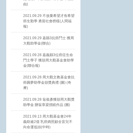
由)
2021.09.29 不放棄希望才有希望
癌生勤學 勇當社會榜樣(人間福
報)
2021.09.29 嘉縣3抗癌鬥士 獲周
大觀助學金(聯合)
2021.09.28 嘉義縣3位癌症生命
鬥士學子 獲頒周大觀基金會助學
金(聯合報)
2021.09.28 周大觀文教基金會抗
癌圓夢助學金頒獎典禮 (圖) (奇
摩)
2021.09.28 翁俊彥獲頒周大觀獎
助學金 贈翁章梁摺紙作品 (圖)
2021.09.13 周大觀基金會24年
義助逾2億 乳癌媽照顧全盲兒不
向命運低頭(中時)