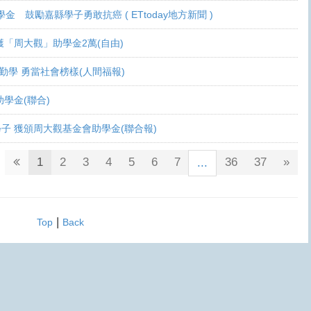
學金 鼓勵嘉縣學子勇敢抗癌 ( ETtoday地方新聞 )
 各獲「周大觀」助學金2萬(自由)
癌生勤學 勇當社會榜樣(人間福報)
觀助學金(聯合)
鬥士學子 獲頒周大觀基金會助學金(聯合報)
1
2
3
4
5
6
7
36
37
»
...
|
Top
Back