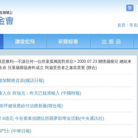
繁
首頁
|
常見
就是勝利—不讓任何一位癌童孤獨面對癌症> 2000.07.23 關懷腦瘤兒 總統來
命 兒童腦瘤協會昨成立 阿扁受患者之邀當貴賓 (聯合)
盼增加醫療資源(國語日報)
讓新藥入台 薛瑞元：昨天已核准輸入 (中國時報)
 家屬疾呼健保應給付治療新藥(聯合報)
義助逾2.6億元 今在臺東捐贈抗癌圓夢助學金活動(中央通訊社)
0鬥士 (中華日報)