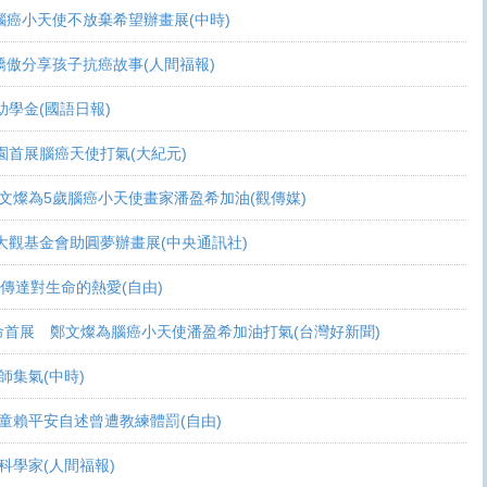
活 腦癌小天使不放棄希望辦畫展(中時)
爸爸驕傲分享孩子抗癌故事(人間福報)
頒助學金(國語日報)
恩桃園首展腦癌天使打氣(大紀元)
展 鄭文燦為5歲腦癌小天使畫家潘盈希加油(觀傳媒)
療 周大觀基金會助圓夢辦畫展(中央通訊社)
畫作傳達對生命的熱愛(自由)
恩生命首展 鄭文燦為腦癌小天使潘盈希加油打氣(台灣好新聞)
會師集氣(中時)
金 癌童賴平安自述曾遭教練體罰(自由)
當科學家(人間福報)