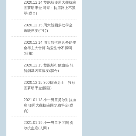
2020.12.14 雙胞胎獲周大觀抗癌
圓夢助學金 哥哥：抗癌路上不孤
單(聯合)
2020.12.15 周大觀圓夢助學金
送暖癌友(中時)
2020.12.14 周大觀抗癌圓夢助學
金得主大會師 熱愛生命不孤獨
(旺報)
2020.12.15 雙胞胎打敗血癌 想
解鎖基因幫病友(聯合)
2020.12.15 300抗癌勇士 獲頒
圓夢助學金(國語)
2021.01.18 小一男童勇敢對抗血
癌 獲周大觀抗癌圓夢助學金(聯
合)
2021.01.19 小一男童不哭鬧 勇
敢抗血癌(人間 )