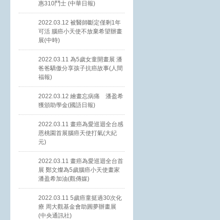
惠310鬥士 (中華日報)
2022.03.12 被醫師斷定僅剩1年
可活 腦癌小天使不放棄希望辦畫
展(中時)
2022.03.11 為5歲女童開畫展 潘
爸爸驕傲分享孩子抗癌故事(人間
福報)
2022.03.12 繪畫忘病痛 潘盈希
獲頒助學金(國語日報)
2022.03.11 畫癌為愛巡迴全台感
恩桃園首展腦癌天使打氣(大紀
元)
2022.03.11 畫癌為愛巡迴全台首
展 鄭文燦為5歲腦癌小天使畫家
潘盈希加油(觀傳媒)
2022.03.11 5歲癌童挺過30次化
療 周大觀基金會助圓夢辦畫展
(中央通訊社)