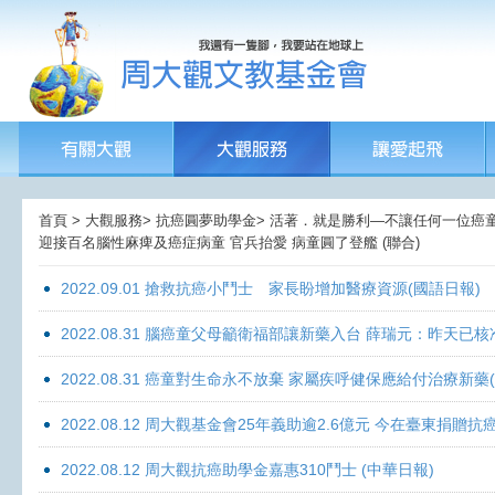
首頁 > 大觀服務> 抗癌圓夢助學金> 活著．就是勝利—不讓任何一位癌童孤獨
迎接百名腦性麻痺及癌症病童 官兵抬愛 病童圓了登艦 (聯合)
2022.09.01 搶救抗癌小鬥士 家長盼增加醫療資源(國語日報)
2022.08.31 腦癌童父母籲衛福部讓新藥入台 薛瑞元：昨天已核
2022.08.31 癌童對生命永不放棄 家屬疾呼健保應給付治療新藥
2022.08.12 周大觀基金會25年義助逾2.6億元 今在臺東捐
2022.08.12 周大觀抗癌助學金嘉惠310鬥士 (中華日報)