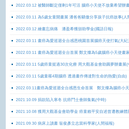
2022.03.12 被醫師斷定僅剩1年可活 腦癌小天使不放棄希望辦畫
2022.03.11 為5歲女童開畫展 潘爸爸驕傲分享孩子抗癌故事(人
2022.03.12 繪畫忘病痛 潘盈希獲頒助學金(國語日報)
2022.03.11 畫癌為愛巡迴全台感恩桃園首展腦癌天使打氣(大紀
2022.03.11 畫癌為愛巡迴全台首展 鄭文燦為5歲腦癌小天使畫
2022.03.11 5歲癌童挺過30次化療 周大觀基金會助圓夢辦畫展
2022.03.11 5歲童罹4期腦癌 透過畫作傳達對生命的熱愛(自由)
2022.03.11畫癌為愛巡迴全台感恩生命首展 鄭文燦為腦癌小
2021.10.09 捐款陷入寒冬 抗癌鬥士會師集氣(中時)
2021.10.08 獲周大觀基金會助學金 癌童賴平安自述曾遭教練體
2021.09.30 病床上讀書 翁俊彥立志當科學家(人間福報)