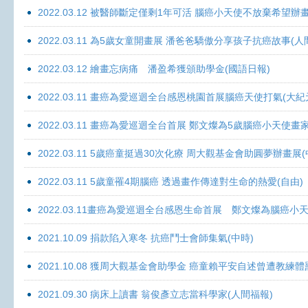
2022.03.12 被醫師斷定僅剩1年可活 腦癌小天使不放棄希望辦畫
2022.03.11 為5歲女童開畫展 潘爸爸驕傲分享孩子抗癌故事(人
2022.03.12 繪畫忘病痛 潘盈希獲頒助學金(國語日報)
2022.03.11 畫癌為愛巡迴全台感恩桃園首展腦癌天使打氣(大紀
2022.03.11 畫癌為愛巡迴全台首展 鄭文燦為5歲腦癌小天使畫
2022.03.11 5歲癌童挺過30次化療 周大觀基金會助圓夢辦畫展
2022.03.11 5歲童罹4期腦癌 透過畫作傳達對生命的熱愛(自由)
2022.03.11畫癌為愛巡迴全台感恩生命首展 鄭文燦為腦癌小
2021.10.09 捐款陷入寒冬 抗癌鬥士會師集氣(中時)
2021.10.08 獲周大觀基金會助學金 癌童賴平安自述曾遭教練體
2021.09.30 病床上讀書 翁俊彥立志當科學家(人間福報)