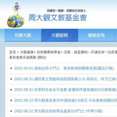
首頁 > 大觀服務> 抗癌圓夢助學金> 活著．就是勝利—不讓任何一位癌童孤獨
童前進東京迪斯耐 (聯合)
2022.09.01 搶救抗癌小鬥士 家長盼增加醫療資源(國語日報)
2022.08.31 腦癌童父母籲衛福部讓新藥入台 薛瑞元：昨天已核
2022.08.31 癌童對生命永不放棄 家屬疾呼健保應給付治療新藥
2022.08.12 周大觀基金會25年義助逾2.6億元 今在臺東捐
2022.08.12 周大觀抗癌助學金嘉惠310鬥士 (中華日報)