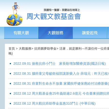
首頁 > 大觀服務> 抗癌圓夢助學金> 活著．就是勝利—不讓任何一位癌童孤獨面
晚)
2022.09.01 搶救抗癌小鬥士 家長盼增加醫療資源(國語日報)
2022.08.31 腦癌童父母籲衛福部讓新藥入台 薛瑞元：昨天已核
2022.08.31 癌童對生命永不放棄 家屬疾呼健保應給付治療新藥
2022.08.12 周大觀基金會25年義助逾2.6億元 今在臺東捐
2022.08.12 周大觀抗癌助學金嘉惠310鬥士 (中華日報)