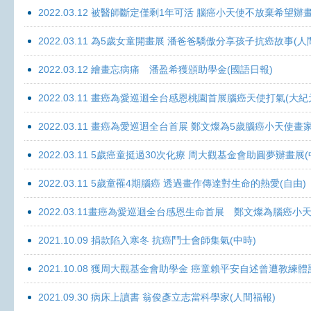
2022.03.12 被醫師斷定僅剩1年可活 腦癌小天使不放棄希望辦畫
2022.03.11 為5歲女童開畫展 潘爸爸驕傲分享孩子抗癌故事(人
2022.03.12 繪畫忘病痛 潘盈希獲頒助學金(國語日報)
2022.03.11 畫癌為愛巡迴全台感恩桃園首展腦癌天使打氣(大紀
2022.03.11 畫癌為愛巡迴全台首展 鄭文燦為5歲腦癌小天使畫
2022.03.11 5歲癌童挺過30次化療 周大觀基金會助圓夢辦畫展
2022.03.11 5歲童罹4期腦癌 透過畫作傳達對生命的熱愛(自由)
2022.03.11畫癌為愛巡迴全台感恩生命首展 鄭文燦為腦癌小
2021.10.09 捐款陷入寒冬 抗癌鬥士會師集氣(中時)
2021.10.08 獲周大觀基金會助學金 癌童賴平安自述曾遭教練體
2021.09.30 病床上讀書 翁俊彥立志當科學家(人間福報)