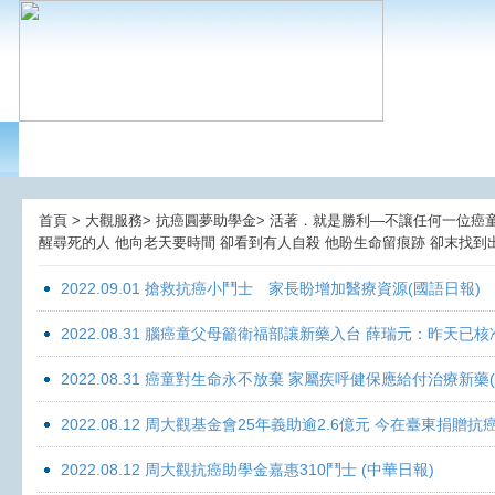
首頁 > 大觀服務> 抗癌圓夢助學金> 活著．就是勝利—不讓任何一位癌童孤獨
醒尋死的人 他向老天要時間 卻看到有人自殺 他盼生命留痕跡 卻末找到出
2022.09.01 搶救抗癌小鬥士 家長盼增加醫療資源(國語日報)
2022.08.31 腦癌童父母籲衛福部讓新藥入台 薛瑞元：昨天已核
2022.08.31 癌童對生命永不放棄 家屬疾呼健保應給付治療新藥
2022.08.12 周大觀基金會25年義助逾2.6億元 今在臺東捐
2022.08.12 周大觀抗癌助學金嘉惠310鬥士 (中華日報)