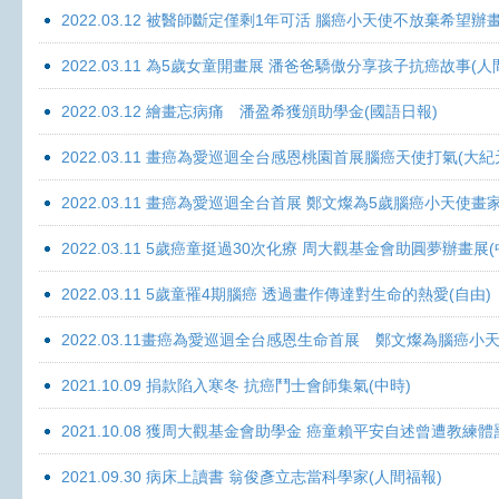
2022.03.12 被醫師斷定僅剩1年可活 腦癌小天使不放棄希望辦畫
2022.03.11 為5歲女童開畫展 潘爸爸驕傲分享孩子抗癌故事(人
2022.03.12 繪畫忘病痛 潘盈希獲頒助學金(國語日報)
2022.03.11 畫癌為愛巡迴全台感恩桃園首展腦癌天使打氣(大紀
2022.03.11 畫癌為愛巡迴全台首展 鄭文燦為5歲腦癌小天使畫
2022.03.11 5歲癌童挺過30次化療 周大觀基金會助圓夢辦畫展
2022.03.11 5歲童罹4期腦癌 透過畫作傳達對生命的熱愛(自由)
2022.03.11畫癌為愛巡迴全台感恩生命首展 鄭文燦為腦癌小
2021.10.09 捐款陷入寒冬 抗癌鬥士會師集氣(中時)
2021.10.08 獲周大觀基金會助學金 癌童賴平安自述曾遭教練體
2021.09.30 病床上讀書 翁俊彥立志當科學家(人間福報)