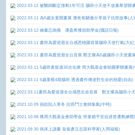
2022.03.12 被醫師斷定僅剩1年可活 腦癌小天使不放棄希望辦畫
2022.03.11 為5歲女童開畫展 潘爸爸驕傲分享孩子抗癌故事(人
2022.03.12 繪畫忘病痛 潘盈希獲頒助學金(國語日報)
2022.03.11 畫癌為愛巡迴全台感恩桃園首展腦癌天使打氣(大紀
2022.03.11 畫癌為愛巡迴全台首展 鄭文燦為5歲腦癌小天使畫
2022.03.11 5歲癌童挺過30次化療 周大觀基金會助圓夢辦畫展
2022.03.11 5歲童罹4期腦癌 透過畫作傳達對生命的熱愛(自由)
2022.03.11畫癌為愛巡迴全台感恩生命首展 鄭文燦為腦癌小
2021.10.09 捐款陷入寒冬 抗癌鬥士會師集氣(中時)
2021.10.08 獲周大觀基金會助學金 癌童賴平安自述曾遭教練體
2021.09.30 病床上讀書 翁俊彥立志當科學家(人間福報)