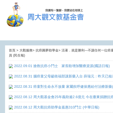
首頁 > 大觀服務> 抗癌圓夢助學金> 活著．就是勝利—不讓任何一位癌童孤獨
員 (民生報)
2022.09.01 搶救抗癌小鬥士 家長盼增加醫療資源(國語日報)
2022.08.31 腦癌童父母籲衛福部讓新藥入台 薛瑞元：昨天已核
2022.08.31 癌童對生命永不放棄 家屬疾呼健保應給付治療新藥
2022.08.12 周大觀基金會25年義助逾2.6億元 今在臺東捐
2022.08.12 周大觀抗癌助學金嘉惠310鬥士 (中華日報)