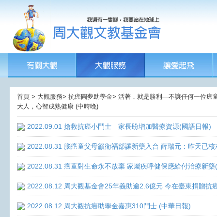
首頁 > 大觀服務> 抗癌圓夢助學金> 活著．就是勝利—不讓任何一位癌童孤獨
大人，心智成熟健康 (中時晚)
2022.09.01 搶救抗癌小鬥士 家長盼增加醫療資源(國語日報)
2022.08.31 腦癌童父母籲衛福部讓新藥入台 薛瑞元：昨天已核
2022.08.31 癌童對生命永不放棄 家屬疾呼健保應給付治療新藥
2022.08.12 周大觀基金會25年義助逾2.6億元 今在臺東捐
2022.08.12 周大觀抗癌助學金嘉惠310鬥士 (中華日報)