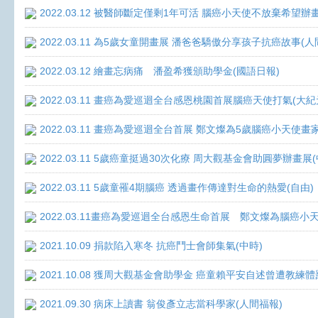
2022.03.12 被醫師斷定僅剩1年可活 腦癌小天使不放棄希望辦畫
2022.03.11 為5歲女童開畫展 潘爸爸驕傲分享孩子抗癌故事(人
2022.03.12 繪畫忘病痛 潘盈希獲頒助學金(國語日報)
2022.03.11 畫癌為愛巡迴全台感恩桃園首展腦癌天使打氣(大紀
2022.03.11 畫癌為愛巡迴全台首展 鄭文燦為5歲腦癌小天使畫
2022.03.11 5歲癌童挺過30次化療 周大觀基金會助圓夢辦畫展
2022.03.11 5歲童罹4期腦癌 透過畫作傳達對生命的熱愛(自由)
2022.03.11畫癌為愛巡迴全台感恩生命首展 鄭文燦為腦癌小
2021.10.09 捐款陷入寒冬 抗癌鬥士會師集氣(中時)
2021.10.08 獲周大觀基金會助學金 癌童賴平安自述曾遭教練體
2021.09.30 病床上讀書 翁俊彥立志當科學家(人間福報)