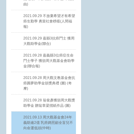
由)
2021.09.29 不放棄希望才有希望
癌生勤學 勇當社會榜樣(人間福
報)
2021.09.29 嘉縣3抗癌鬥士 獲周
大觀助學金(聯合)
2021.09.28 嘉義縣3位癌症生命
鬥士學子 獲頒周大觀基金會助學
金(聯合報)
2021.09.28 周大觀文教基金會抗
癌圓夢助學金頒獎典禮 (圖) (奇
摩)
2021.09.28 翁俊彥獲頒周大觀獎
助學金 贈翁章梁摺紙作品 (圖)
2021.09.13 周大觀基金會24年
義助逾2億 乳癌媽照顧全盲兒不
向命運低頭(中時)