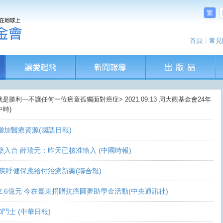
繁
首頁
|
常見
是勝利—不讓任何一位癌童孤獨面對癌症> 2021.09.13 周大觀基金會24年
時)
盼增加醫療資源(國語日報)
讓新藥入台 薛瑞元：昨天已核准輸入 (中國時報)
 家屬疾呼健保應給付治療新藥(聯合報)
義助逾2.6億元 今在臺東捐贈抗癌圓夢助學金活動(中央通訊社)
0鬥士 (中華日報)