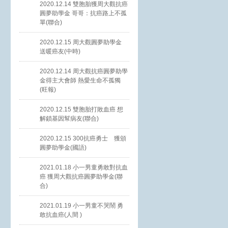
2020.12.14 雙胞胎獲周大觀抗癌
圓夢助學金 哥哥：抗癌路上不孤
單(聯合)
2020.12.15 周大觀圓夢助學金
送暖癌友(中時)
2020.12.14 周大觀抗癌圓夢助學
金得主大會師 熱愛生命不孤獨
(旺報)
2020.12.15 雙胞胎打敗血癌 想
解鎖基因幫病友(聯合)
2020.12.15 300抗癌勇士 獲頒
圓夢助學金(國語)
2021.01.18 小一男童勇敢對抗血
癌 獲周大觀抗癌圓夢助學金(聯
合)
2021.01.19 小一男童不哭鬧 勇
敢抗血癌(人間 )