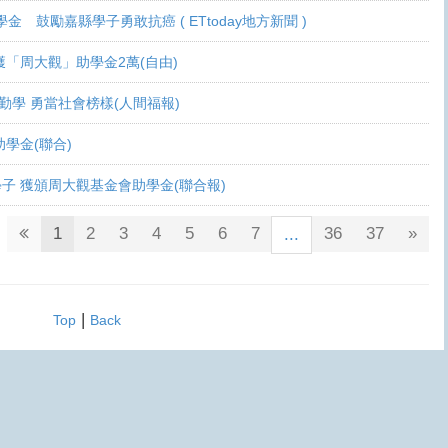
學金 鼓勵嘉縣學子勇敢抗癌 ( ETtoday地方新聞 )
 各獲「周大觀」助學金2萬(自由)
癌生勤學 勇當社會榜樣(人間福報)
觀助學金(聯合)
鬥士學子 獲頒周大觀基金會助學金(聯合報)
1
2
3
4
5
6
7
36
37
»
...
|
Top
Back