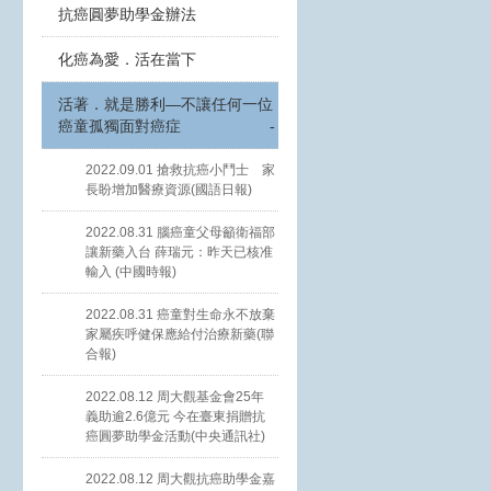
抗癌圓夢助學金辦法
化癌為愛．活在當下
活著．就是勝利—不讓任何一位
癌童孤獨面對癌症
-
2022.09.01 搶救抗癌小鬥士 家
長盼增加醫療資源(國語日報)
2022.08.31 腦癌童父母籲衛福部
讓新藥入台 薛瑞元：昨天已核准
輸入 (中國時報)
2022.08.31 癌童對生命永不放棄
家屬疾呼健保應給付治療新藥(聯
合報)
2022.08.12 周大觀基金會25年
義助逾2.6億元 今在臺東捐贈抗
癌圓夢助學金活動(中央通訊社)
2022.08.12 周大觀抗癌助學金嘉