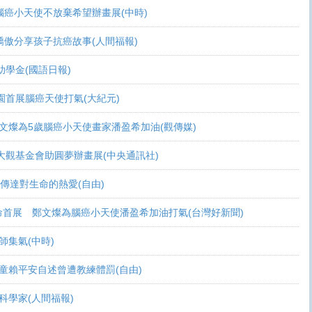
活 腦癌小天使不放棄希望辦畫展(中時)
爸爸驕傲分享孩子抗癌故事(人間福報)
頒助學金(國語日報)
恩桃園首展腦癌天使打氣(大紀元)
展 鄭文燦為5歲腦癌小天使畫家潘盈希加油(觀傳媒)
療 周大觀基金會助圓夢辦畫展(中央通訊社)
畫作傳達對生命的熱愛(自由)
恩生命首展 鄭文燦為腦癌小天使潘盈希加油打氣(台灣好新聞)
會師集氣(中時)
金 癌童賴平安自述曾遭教練體罰(自由)
當科學家(人間福報)