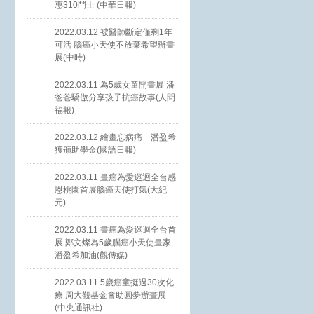
惠310鬥士 (中華日報)
2022.03.12 被醫師斷定僅剩1年
可活 腦癌小天使不放棄希望辦畫
展(中時)
2022.03.11 為5歲女童開畫展 潘
爸爸驕傲分享孩子抗癌故事(人間
福報)
2022.03.12 繪畫忘病痛 潘盈希
獲頒助學金(國語日報)
2022.03.11 畫癌為愛巡迴全台感
恩桃園首展腦癌天使打氣(大紀
元)
2022.03.11 畫癌為愛巡迴全台首
展 鄭文燦為5歲腦癌小天使畫家
潘盈希加油(觀傳媒)
2022.03.11 5歲癌童挺過30次化
療 周大觀基金會助圓夢辦畫展
(中央通訊社)