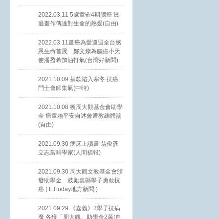
2022.03.11 5歲童罹4期腦癌 透
過畫作傳達對生命的熱愛(自由)
2022.03.11畫癌為愛巡迴全台感
恩生命首展 鄭文燦為腦癌小天
使潘盈希加油打氣(台灣好新聞)
2021.10.09 捐款陷入寒冬 抗癌
鬥士會師集氣(中時)
2021.10.08 獲周大觀基金會助學
金 癌童賴平安自述曾遭教練體罰
(自由)
2021.09.30 病床上讀書 翁俊彥
立志當科學家(人間福報)
2021.09.30 周大觀文教基金會頒
發助學金 鼓勵嘉縣學子勇敢抗
癌 ( ETtoday地方新聞 )
2021.09.29 《嘉義》3學子抗病
魔 各獲「周大觀」助學金2萬(自