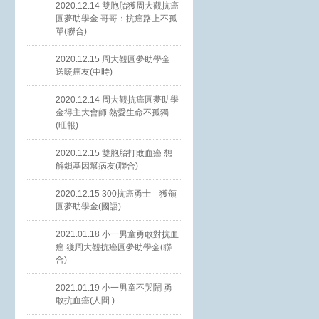
2020.12.14 雙胞胎獲周大觀抗癌
圓夢助學金 哥哥：抗癌路上不孤
單(聯合)
2020.12.15 周大觀圓夢助學金
送暖癌友(中時)
2020.12.14 周大觀抗癌圓夢助學
金得主大會師 熱愛生命不孤獨
(旺報)
2020.12.15 雙胞胎打敗血癌 想
解鎖基因幫病友(聯合)
2020.12.15 300抗癌勇士 獲頒
圓夢助學金(國語)
2021.01.18 小一男童勇敢對抗血
癌 獲周大觀抗癌圓夢助學金(聯
合)
2021.01.19 小一男童不哭鬧 勇
敢抗血癌(人間 )