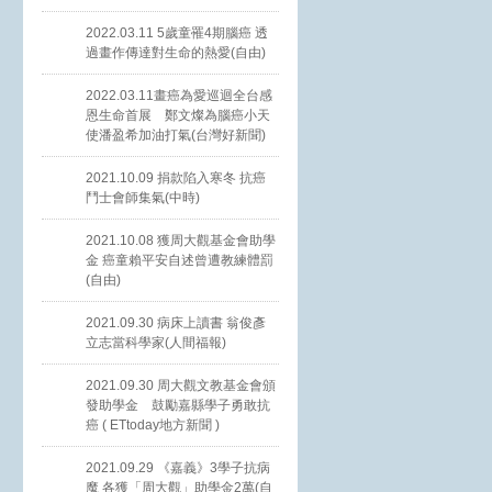
2022.03.11 5歲童罹4期腦癌 透
過畫作傳達對生命的熱愛(自由)
2022.03.11畫癌為愛巡迴全台感
恩生命首展 鄭文燦為腦癌小天
使潘盈希加油打氣(台灣好新聞)
2021.10.09 捐款陷入寒冬 抗癌
鬥士會師集氣(中時)
2021.10.08 獲周大觀基金會助學
金 癌童賴平安自述曾遭教練體罰
(自由)
2021.09.30 病床上讀書 翁俊彥
立志當科學家(人間福報)
2021.09.30 周大觀文教基金會頒
發助學金 鼓勵嘉縣學子勇敢抗
癌 ( ETtoday地方新聞 )
2021.09.29 《嘉義》3學子抗病
魔 各獲「周大觀」助學金2萬(自