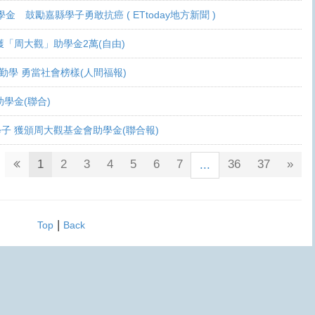
學金 鼓勵嘉縣學子勇敢抗癌 ( ETtoday地方新聞 )
 各獲「周大觀」助學金2萬(自由)
癌生勤學 勇當社會榜樣(人間福報)
觀助學金(聯合)
鬥士學子 獲頒周大觀基金會助學金(聯合報)
1
2
3
4
5
6
7
36
37
»
...
|
Top
Back