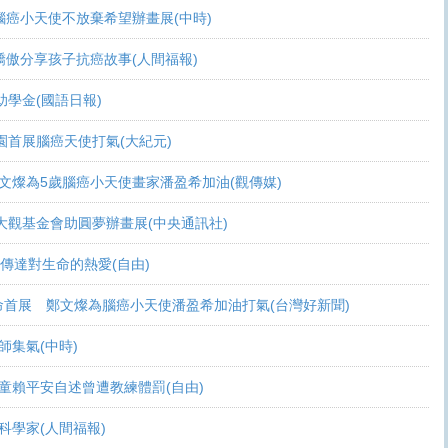
活 腦癌小天使不放棄希望辦畫展(中時)
爸爸驕傲分享孩子抗癌故事(人間福報)
頒助學金(國語日報)
恩桃園首展腦癌天使打氣(大紀元)
展 鄭文燦為5歲腦癌小天使畫家潘盈希加油(觀傳媒)
療 周大觀基金會助圓夢辦畫展(中央通訊社)
畫作傳達對生命的熱愛(自由)
恩生命首展 鄭文燦為腦癌小天使潘盈希加油打氣(台灣好新聞)
會師集氣(中時)
金 癌童賴平安自述曾遭教練體罰(自由)
當科學家(人間福報)