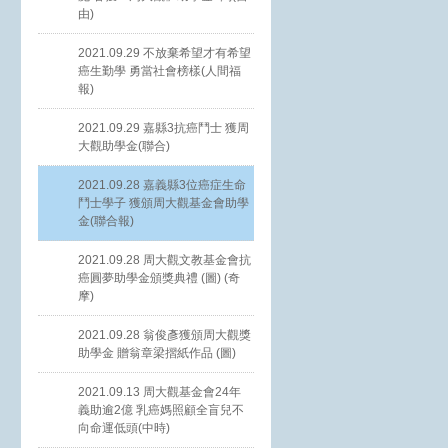
由)
2021.09.29 不放棄希望才有希望
癌生勤學 勇當社會榜樣(人間福
報)
2021.09.29 嘉縣3抗癌鬥士 獲周
大觀助學金(聯合)
2021.09.28 嘉義縣3位癌症生命
鬥士學子 獲頒周大觀基金會助學
金(聯合報)
2021.09.28 周大觀文教基金會抗
癌圓夢助學金頒獎典禮 (圖) (奇
摩)
2021.09.28 翁俊彥獲頒周大觀獎
助學金 贈翁章梁摺紙作品 (圖)
2021.09.13 周大觀基金會24年
義助逾2億 乳癌媽照顧全盲兒不
向命運低頭(中時)