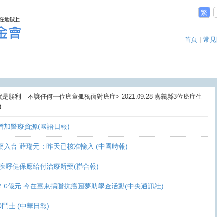
繁
首頁
|
常見
就是勝利—不讓任何一位癌童孤獨面對癌症> 2021.09.28 嘉義縣3位癌症生
)
盼增加醫療資源(國語日報)
讓新藥入台 薛瑞元：昨天已核准輸入 (中國時報)
 家屬疾呼健保應給付治療新藥(聯合報)
義助逾2.6億元 今在臺東捐贈抗癌圓夢助學金活動(中央通訊社)
0鬥士 (中華日報)