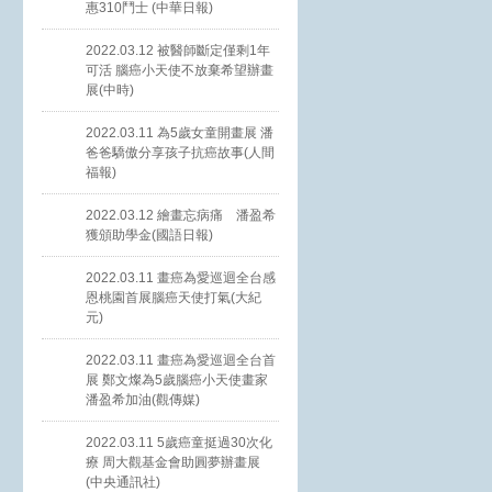
惠310鬥士 (中華日報)
2022.03.12 被醫師斷定僅剩1年
可活 腦癌小天使不放棄希望辦畫
展(中時)
2022.03.11 為5歲女童開畫展 潘
爸爸驕傲分享孩子抗癌故事(人間
福報)
2022.03.12 繪畫忘病痛 潘盈希
獲頒助學金(國語日報)
2022.03.11 畫癌為愛巡迴全台感
恩桃園首展腦癌天使打氣(大紀
元)
2022.03.11 畫癌為愛巡迴全台首
展 鄭文燦為5歲腦癌小天使畫家
潘盈希加油(觀傳媒)
2022.03.11 5歲癌童挺過30次化
療 周大觀基金會助圓夢辦畫展
(中央通訊社)