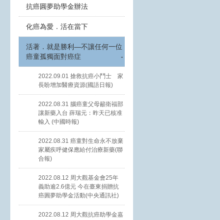
抗癌圓夢助學金辦法
化癌為愛．活在當下
活著．就是勝利—不讓任何一位
癌童孤獨面對癌症
-
2022.09.01 搶救抗癌小鬥士 家
長盼增加醫療資源(國語日報)
2022.08.31 腦癌童父母籲衛福部
讓新藥入台 薛瑞元：昨天已核准
輸入 (中國時報)
2022.08.31 癌童對生命永不放棄
家屬疾呼健保應給付治療新藥(聯
合報)
2022.08.12 周大觀基金會25年
義助逾2.6億元 今在臺東捐贈抗
癌圓夢助學金活動(中央通訊社)
2022.08.12 周大觀抗癌助學金嘉