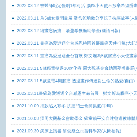
2022.03.12 被醫師斷定僅剩1年可活 腦癌小天使不放棄希望辦畫
2022.03.11 為5歲女童開畫展 潘爸爸驕傲分享孩子抗癌故事(人
2022.03.12 繪畫忘病痛 潘盈希獲頒助學金(國語日報)
2022.03.11 畫癌為愛巡迴全台感恩桃園首展腦癌天使打氣(大紀
2022.03.11 畫癌為愛巡迴全台首展 鄭文燦為5歲腦癌小天使畫
2022.03.11 5歲癌童挺過30次化療 周大觀基金會助圓夢辦畫展
2022.03.11 5歲童罹4期腦癌 透過畫作傳達對生命的熱愛(自由)
2022.03.11畫癌為愛巡迴全台感恩生命首展 鄭文燦為腦癌小
2021.10.09 捐款陷入寒冬 抗癌鬥士會師集氣(中時)
2021.10.08 獲周大觀基金會助學金 癌童賴平安自述曾遭教練體
2021.09.30 病床上讀書 翁俊彥立志當科學家(人間福報)