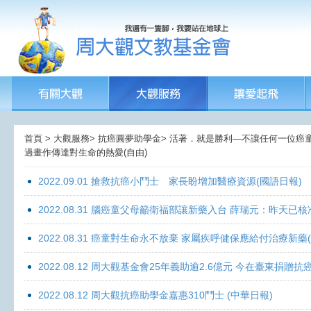
首頁 > 大觀服務> 抗癌圓夢助學金> 活著．就是勝利—不讓任何一位癌童孤獨面
過畫作傳達對生命的熱愛(自由)
2022.09.01 搶救抗癌小鬥士 家長盼增加醫療資源(國語日報)
2022.08.31 腦癌童父母籲衛福部讓新藥入台 薛瑞元：昨天已核
2022.08.31 癌童對生命永不放棄 家屬疾呼健保應給付治療新藥
2022.08.12 周大觀基金會25年義助逾2.6億元 今在臺東捐
2022.08.12 周大觀抗癌助學金嘉惠310鬥士 (中華日報)