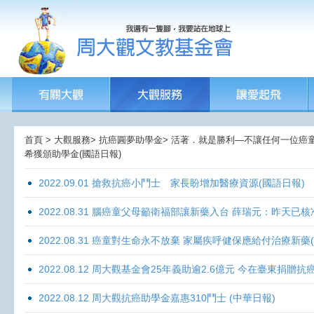
首頁 > 大觀服務> 抗癌圓夢助學金> 活著．就是勝利—不讓任何一位癌童孤獨
希獲頒助學金(國語日報)
2022.09.01 搶救抗癌小鬥士 家長盼增加醫療資源(國語日報)
2022.08.31 腦癌童父母籲衛福部讓新藥入台 薛瑞元：昨天已核
2022.08.31 癌童對生命永不放棄 家屬疾呼健保應給付治療新藥
2022.08.12 周大觀基金會25年義助逾2.6億元 今在臺東捐
2022.08.12 周大觀抗癌助學金嘉惠310鬥士 (中華日報)