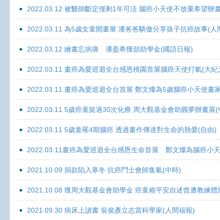
2022.03.12 被醫師斷定僅剩1年可活 腦癌小天使不放棄希望辦畫
2022.03.11 為5歲女童開畫展 潘爸爸驕傲分享孩子抗癌故事(人
2022.03.12 繪畫忘病痛 潘盈希獲頒助學金(國語日報)
2022.03.11 畫癌為愛巡迴全台感恩桃園首展腦癌天使打氣(大紀
2022.03.11 畫癌為愛巡迴全台首展 鄭文燦為5歲腦癌小天使畫
2022.03.11 5歲癌童挺過30次化療 周大觀基金會助圓夢辦畫展
2022.03.11 5歲童罹4期腦癌 透過畫作傳達對生命的熱愛(自由)
2022.03.11畫癌為愛巡迴全台感恩生命首展 鄭文燦為腦癌小
2021.10.09 捐款陷入寒冬 抗癌鬥士會師集氣(中時)
2021.10.08 獲周大觀基金會助學金 癌童賴平安自述曾遭教練體
2021.09.30 病床上讀書 翁俊彥立志當科學家(人間福報)