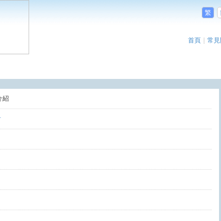
繁
首頁
|
常見
介紹
討