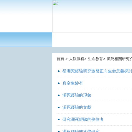
首頁 > 大觀服務> 生命教育> 瀕死相關研究
從瀕死經驗研究激發正向生命意義探
真空生妙有
瀕死經驗的現象
瀕死經驗的文獻
研究瀕死經驗的佼佼者
瀕死經驗的科學研究