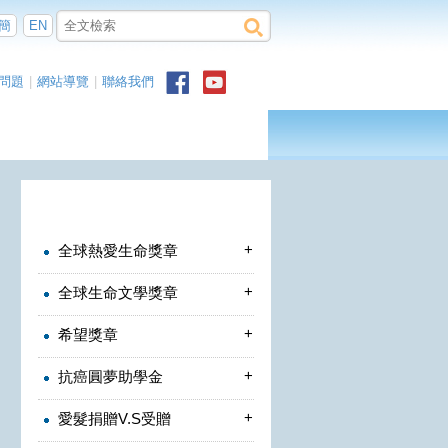
簡
EN
問題
|
網站導覽
|
聯絡我們
+
全球熱愛生命獎章
+
全球生命文學獎章
+
希望獎章
+
抗癌圓夢助學金
+
愛髮捐贈V.S受贈