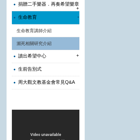
捐贈二手樂器．再奏希望樂章
+
-
生命教育
生命教育講師介紹
瀕死相關研究介紹
+
讀出希望中心
生前告別式
周大觀文教基金會常見Q&A