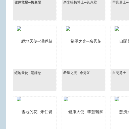
健保救星─梅襄陽
奈米輪椅博士─黃惠君
罕見勇士
絕地天使─湯靜慈
希望之光─余秀芷
自閉勇士