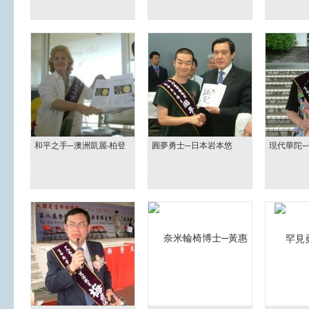
和平之手─澳洲凱麗‧柏登
圓夢勇士─日本岩本悠
現代華陀