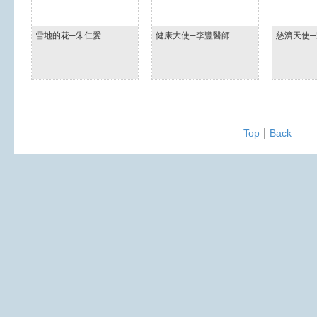
雪地的花─朱仁愛
健康大使─李豐醫師
慈濟天使
|
Top
Back