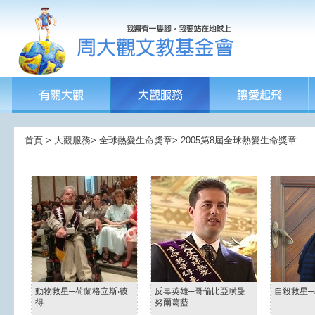
首頁 > 大觀服務> 全球熱愛生命獎章> 2005第8屆全球熱愛生命獎章
動物救星─荷蘭格立斯‧彼
反毒英雄─哥倫比亞璜曼
自殺救星
得
努爾葛藍